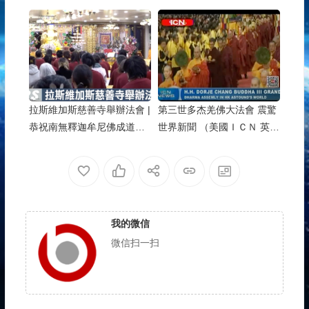
導）
平奖荣誉
拉斯維加斯慈善寺舉辦法會 |
第三世多杰羌佛大法會 震驚
恭祝南無釋迦牟尼佛成道日
世界新聞 （美國ＩＣＮ 英文
暨佛相開光周年慶典活動
電視台）
我的微信
微信扫一扫