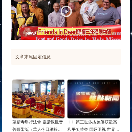
放
器
文章末尾固定信息
聖蹟寺舉行法會 慶讚觀世音
H.H.第三世多杰羌佛获最高
菩薩聖誕（華人今日網報
和平奖荣誉 国际卫视 世界和