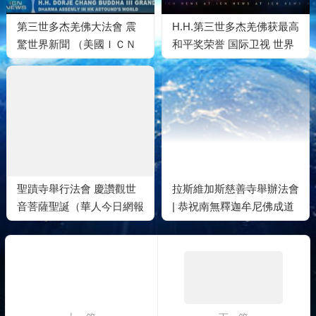
第三世多杰羌佛大法會 震
H.H.第三世多杰羌佛获最高
驚世界新聞 （美國ＩＣＮ
和平奖荣誉 国际卫视 世界
英文電視台）
和平奖荣誉
聖蹟寺舉行法會 慶讚觀世
拉斯維加斯慈善寺舉辦法會
音菩薩聖誕（華人今日網報
| 恭祝南無釋迦牟尼佛成道
導）
日暨佛相開光周年慶典活動