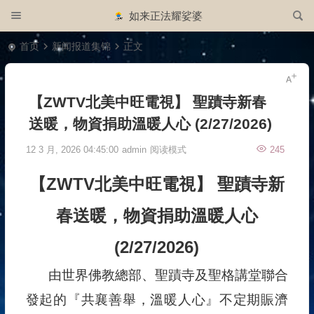
如来正法耀娑婆
首页
新闻报道集锦
正文
【ZWTV北美中旺電視】 聖蹟寺新春
送暖，物資捐助溫暖人心 (2/27/2026)
12 3 月, 2026 04:45:00
admin
阅读模式
245
【ZWTV北美中旺電視】 聖蹟寺新
春送暖，物資捐助溫暖人心
(2/27/2026)
由世界佛教總部、聖蹟寺及聖格講堂聯合
發起的『共襄善舉，溫暖人心』不定期賑濟