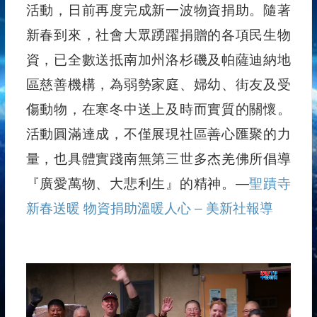
活動，日前再度完成新一波物資捐助。隨著
新春到來，社會大眾踴躍捐贈的各項民生物
資，已全數送抵南加州洛杉磯及帕薩迪納地
區慈善機構，為弱勢家庭、婦幼、街友及受
傷動物，在寒冬中送上及時而實質的關懷。
活動圓滿達成，不僅展現社區善心匯聚的力
量，也具體實踐南無第三世多杰羌佛所倡導
『廣愛萬物、大悲利生』的精神。—
聖蹟寺
新春送暖 物資捐助溫暖人心 – 美新社報導
视
频
播