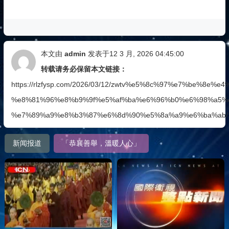
本文由
admin
发表于12 3 月, 2026 04:45:00
转载请务必保留本文链接：
https://rlzfysp.com/2026/03/12/zwtv%e5%8c%97%e7%be%8
%e8%81%96%e8%b9%9f%e5%af%ba%e6%96%b0%e6%98%a5%
%e7%89%a9%e8%b3%87%e6%8d%90%e5%8a%a9%e6%ba%ab/
新闻报道
「恭襄善舉，溫暖人心」