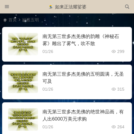
如来正法耀娑婆
首页
妙谙五明
南无第三世多杰羌佛的韵雕《神秘石
雾》雕出了雾气，吹不散
01/26
299
南无第三世多杰羌佛的五明圆满，无圣
可及
01/26
315
南无第三世多杰羌佛的绝世神品画，有
人出6000万美元求购
01/26
264