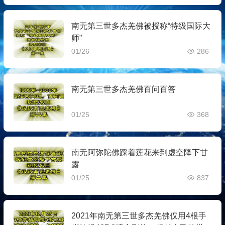
南无第三世多杰羌佛被授称“特级国际大
师”
01/26
286
南无第三世多杰羌佛百问百答
01/25
368
南无阿弥陀佛踩着莲花来到虚空降下甘
露
01/25
837
2021年南无第三世多杰羌佛仅用4根手