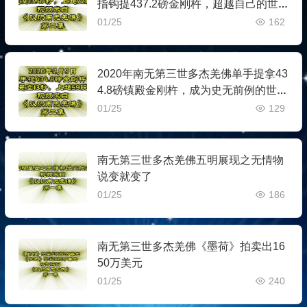
指钩提437.2磅金刚杵，超越自己的世
界纪录！
01/25
162
2020年南无第三世多杰羌佛单手提拿43
4.8磅镇殿金刚杵，成为史无前例的世界
纪录！
01/25
129
南无第三世多杰羌佛五明展现之无情物
说变就变了
01/25
186
南无第三世多杰羌佛《墨荷》拍卖出16
50万美元
01/25
240