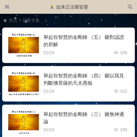
如来正法耀娑婆
首页
拉珍文集
舉起你智慧的金剛錘 （五） 砸對認證
的邪解
01/24
166
舉起你智慧的金剛錘 （四） 砸以我見
判斷佛菩薩的凡夫愚痴
01/24
152
舉起你智慧的金剛錘 （三） 砸無神通
論
01/24
199