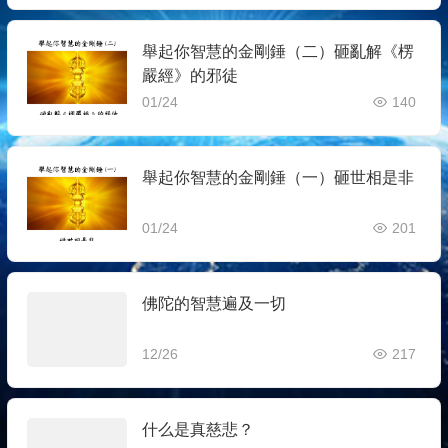
舉起你智慧的金剛錘（二）砸亂解《楞
嚴經》的邪徒
01/24
140
舉起你智慧的金剛錘（一）砸世相是非
01/24
201
佛陀的智慧遍及一切
12/26
217
什么是真慈悲？