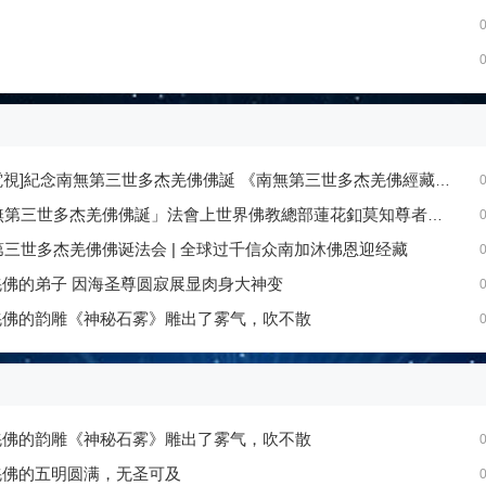
0
0
視]紀念南無第三世多杰羌佛佛誕 《南無第三世多杰羌佛經藏總集》新卷面世
0
南無第三世多杰羌佛佛誕」法會上世界佛教總部蓮花釦莫知尊者的講話
0
无第三世多杰羌佛佛诞法会 | 全球过千信众南加沐佛恩迎经藏
0
佛的弟子 因海圣尊圆寂展显肉身大神变
0
羌佛的韵雕《神秘石雾》雕出了雾气，吹不散
0
羌佛的韵雕《神秘石雾》雕出了雾气，吹不散
0
羌佛的五明圆满，无圣可及
0