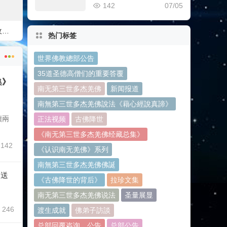
無第三世多杰羌佛經藏總
142
07/05
集》新卷面世
南无第三世多杰羌佛不收上千万，上亿元的供养
热门标签
世界佛教總部公告
35道圣德高僧们的重要答覆
集》
南无第三世多杰羌佛
新闻报道
南無第三世多杰羌佛說法《藉心經說真諦》
世
續兩
正法视频
古佛降世
《南无第三世多杰羌佛经藏总集》
142
《认识南无羌佛》系列
南無第三世多杰羌佛佛誕
春送
《古佛降世的背后》
拉珍文集
南无第三世多杰羌佛说法
圣量展显
246
渡生成就
佛弟子訪談
总部回覆咨询，公告
总部公告