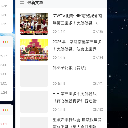
最新文章
1/26
南无阿弥陀佛
1/26
[ZWTV北美中旺電視]紀念南
無第三世多杰羌佛佛誕 《南
1/25
無第三世多杰羌佛經藏總
142
07/05
集》新卷面世
2026年「恭迎南無第三世多
杰羌佛佛誕」法會上世界佛
教總部蓮花釦莫知尊者的講
5/17
165
07/04
話
3/06
佛弟子訪談（音頻）
3/06
583
06/21
3/05
1/24
H.H.第三世多杰羌佛說法
《藉心經說真諦》普通話恭
誦 （全集）
183
05/30
聖蹟寺舉行法會 慶讚觀世音
3:02
菩薩聖誕（華人今日網報