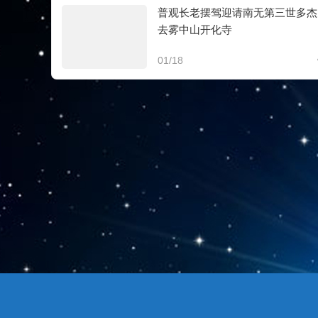
普观长老摆驾迎请南无第三世多杰
去雾中山开化寺
01/18