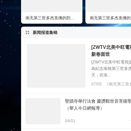
南无第三世多杰羌佛的韵雕《神秘石雾》雕出了雾气，吹不散
新闻报道集锦
[ZWTV北美中旺
新卷面世
[ZWTV北美中旺電
為紀念南無第三世多
天，在洛...
07/05
《南无第三世
聖蹟寺舉行法會 慶讚觀世音菩薩
（華人今日網報導）
04/01