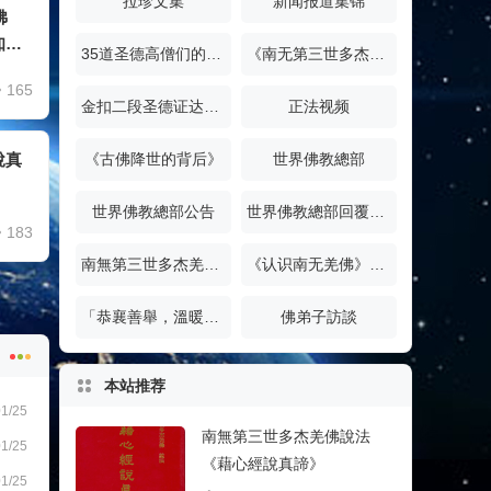
拉珍文集
新闻报道集锦
佛
知尊
35道圣德高僧们的重要答覆
《南无第三世多杰羌佛经藏总集》
165
金扣二段圣德证达教尊
正法视频
《古佛降世的背后》
世界佛教總部
說真
世界佛教總部公告
世界佛教總部回覆諮詢
183
南無第三世多杰羌佛說法《藉心經說真諦》
《认识南无羌佛》系列
「恭襄善舉，溫暖人心」
佛弟子訪談
本站推荐
1/25
南無第三世多杰羌佛說法
1/25
《藉心經說真諦》
1/25