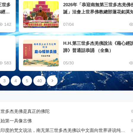
三世多
2026年「恭迎南無第三世多杰羌佛
佛經藏
誕」法會上世界佛教總部蓮花釦莫
者的講話
142
07/04
H.H.第三世多杰羌佛說法《藉心經
諦》普通話恭誦 （全集）
583
05/30
3
4
5
40
三世多杰羌佛是真正的佛陀
0
原始第一具像古佛
0
印度的梵文说法，南无第三世多杰羌佛以中文面向世界讲说纯正的佛法
0