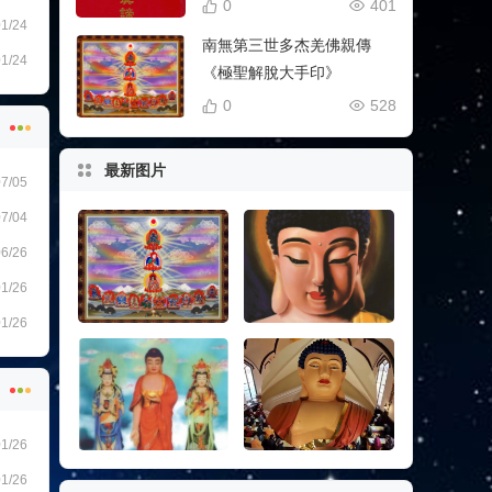
0
401
1/24
南無第三世多杰羌佛親傳
1/24
《極聖解脫大手印》
0
528
最新图片
7/05
7/04
6/26
1/26
1/26
多杰羌佛降世皈依境
南无释迦牟尼佛
1/26
1/26