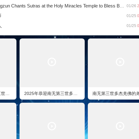
as at the Holy Miracles Temple to Bless Buddhists…….
01/26
2
师
01/25
0
人
01/25
0
2026年「恭迎南無第三世多杰羌佛佛誕」法會上世界佛教總部蓮花釦莫知尊者的講話
2025年恭迎南无第三世多杰羌佛佛诞法会 | 全球过千信众南加沐佛恩迎经藏