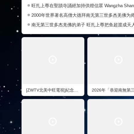
旺扎上尊在聖蹟寺誦經加持供燈信眾 Wangzha Shangzun Chants Sutr
2000年世界著名高僧大德拜南无第三世多杰羌佛为
南无第三世多杰羌佛的弟子 旺扎上尊把鱼超渡成天
[ZWTV北美中旺電視]紀念南無第三世多杰羌佛佛誕 《南無第三世多杰羌佛經藏總集》新卷面世