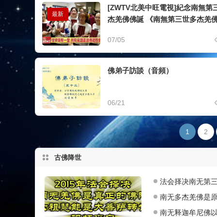
[ZWTV北美中旺電視]紀念南無第
最新
杰羌佛佛誕 《南無第三世多杰羌
總集》新卷面世
07/05
佛弟子訪談（音頻）
06/21
1
2
古佛降世
法会择决南无第
南无多杰羌佛是
南无释迦牟尼佛以