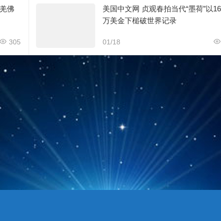
羌佛
美国中文网 贞观春拍当代“墨荷”以16
万美金下槌破世界记录
305
01/18