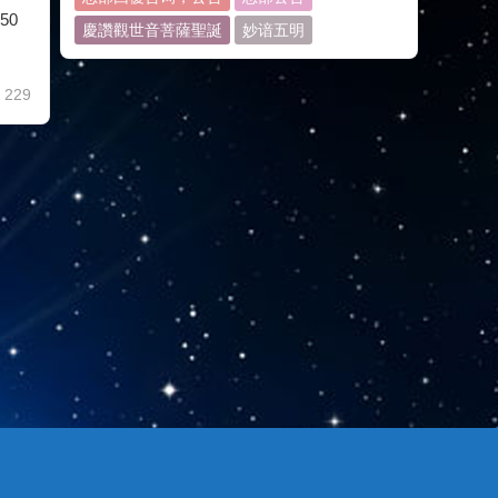
50
慶讚觀世音菩薩聖誕
妙谙五明
229