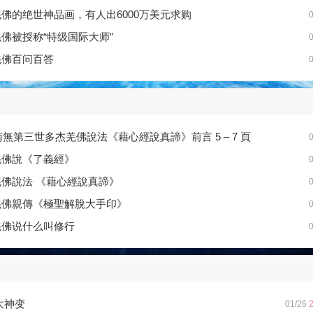
佛的绝世神品画，有人出6000万美元求购
0
佛被授称“特级国际大师”
0
羌佛百问百答
0
南無第三世多杰羌佛說法《藉心經說真諦》前言 5 – 7 頁
0
羌佛說《了義經》
0
佛說法 《藉心經說真諦》
0
羌佛親傳《極聖解脫大手印》
0
羌佛说什么叫修行
0
大神变
01/26
2