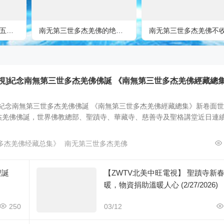
南无第三世多杰羌佛的五明圆满，无圣可及
南无第三世多杰羌佛的绝世神品画，有人出6000万美元求购
電視]紀念南無第三世多杰羌佛佛誕 《南無第三世多杰羌佛經藏總
視]紀念南無第三世多杰羌佛佛誕 《南無第三世多杰羌佛經藏總集》新卷面
杰羌佛佛誕，世界佛教總部、聖蹟寺、華藏寺、慈善寺及聖格講堂近日連
多杰羌佛经藏总集》
南无第三世多杰羌佛
聖誕
【ZWTV北美中旺電視】 聖蹟寺新
暖，物資捐助溫暖人心 (2/27/2026)
250
03/12