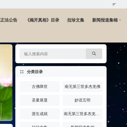
教正法公告
《揭开真相》目录
拉珍文集
新闻报道集锦
分类目录
古佛降世
南无第三世多杰羌佛
圣量展显
妙谙五明
渡生成就
南无第三世多杰羌佛说法