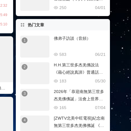
2:32
導）
250
04/01
5:49
5:10
热门文章
佛弟子訪談（音頻）
1
583
06/21
H.H.第三世多杰羌佛說法
2
《藉心經說真諦》普通話恭
誦 （全集）
183
05/30
南无第三世多杰羌佛的弟子 因海圣尊圆寂展显肉身大神变
2026年「恭迎南無第三世多
3
杰羌佛佛誕」法會上世界佛
教總部蓮花釦莫知尊者的講
165
07/04
話
[ZWTV北美中旺電視]紀念南
4
無第三世多杰羌佛佛誕 《南