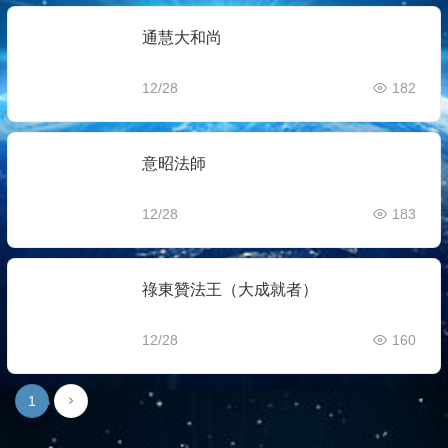
通慧大和尚
12/28
182
意昭法師
12/28
183
祿東贊法王（大成就者）
12/28
160
1