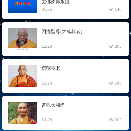
羌佛佛壽永恆
01/25
145
因海聖尊(大成就者）
12/29
203
悟明長老
12/28
186
普觀大和尚
12/28
202