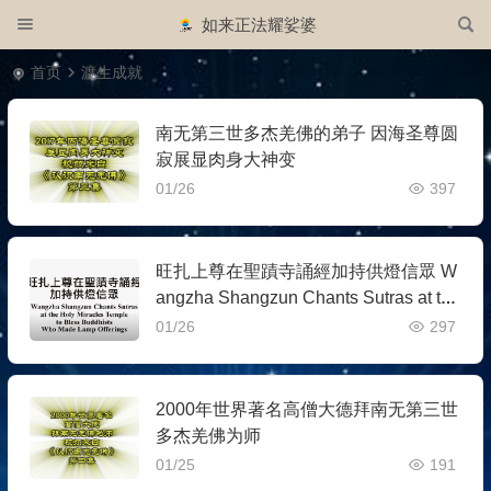
如来正法耀娑婆
首页
渡生成就
南无第三世多杰羌佛的弟子 因海圣尊圆
寂展显肉身大神变
01/26
397
旺扎上尊在聖蹟寺誦經加持供燈信眾 W
angzha Shangzun Chants Sutras at the
Holy Miracles Temple to Bless Buddhis
01/26
297
ts…….
2000年世界著名高僧大德拜南无第三世
多杰羌佛为师
01/25
191