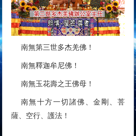
南無第三世多杰羌佛！
南無釋迦牟尼佛！
南無玉花壽之王佛母！
南無十方一切諸佛、金剛、菩
薩、空行、護法！