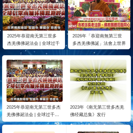
2025年恭迎南无第三世多
2026年「恭迎南無第三世
杰羌佛佛诞法会 | 全球过千
多杰羌佛佛誕」法會上世界
信众南加沐佛恩迎经藏
佛教總部蓮花釦莫知尊者的
講話
2025年恭迎南无第三世多杰
2023年《南无第三世多杰羌
羌佛佛诞法会 | 全球过千信
佛经藏总集》发行
众南加沐佛恩迎经藏