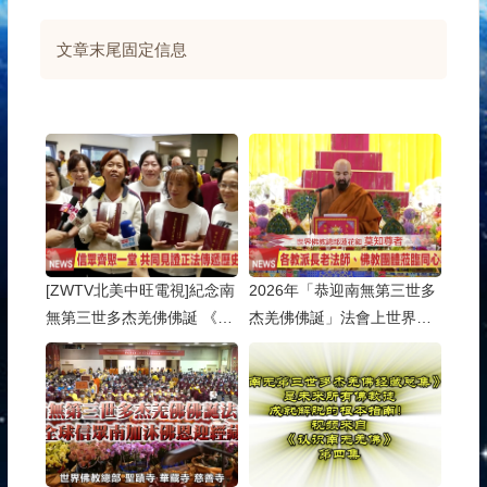
文章末尾固定信息
[ZWTV北美中旺電視]紀念南
2026年「恭迎南無第三世多
無第三世多杰羌佛佛誕 《南
杰羌佛佛誕」法會上世界佛
無第三世多杰羌佛經藏總
教總部蓮花釦莫知尊者的講
集》新卷面世
話