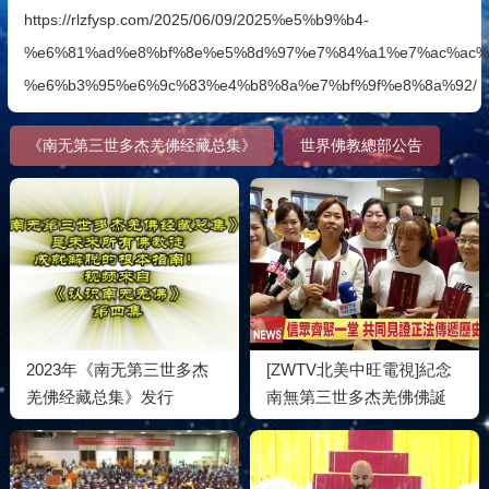
https://rlzfysp.com/2025/06/09/2025%e5%b9%b4-
%e6%81%ad%e8%bf%8e%e5%8d%97%e7%84%a1%e7%ac%ac%
%e6%b3%95%e6%9c%83%e4%b8%8a%e7%bf%9f%e8%8a%92/
《南无第三世多杰羌佛经藏总集》
世界佛教總部公告
2023年《南无第三世多杰
[ZWTV北美中旺電視]紀念
羌佛经藏总集》发行
南無第三世多杰羌佛佛誕
《南無第三世多杰羌佛經藏
總集》新卷面世