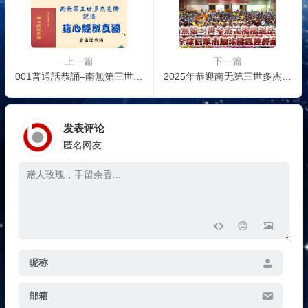
上一篇
下一篇
001普通話恭誦–南無第三世多杰羌佛說法《藉心經說真諦》前言 5 – 7 頁
2025年恭迎南无第三世多杰羌佛佛诞法会 | 全球过千信众南加沐佛恩迎经藏
发表评论
匿名网友
昵称
邮箱