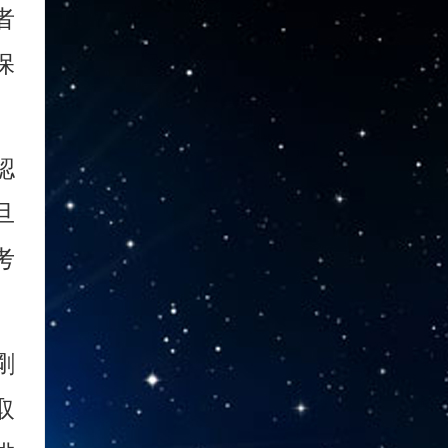
者
保
認
旦
考
剛
取