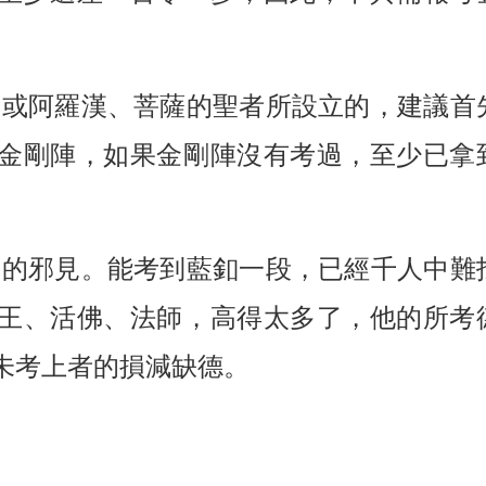
釦或阿羅漢、菩薩的聖者所設立的，建議首
金剛陣，如果金剛陣沒有考過，至少已拿
誤的邪見。能考到藍釦一段，已經千人中難
王、活佛、法師，高得太多了，他的所考
未考上者的損減缺德。