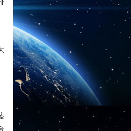
排
大
藍
金