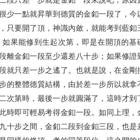
很少一點就昇華到德質的金釦一段了，今
，只要開了頂，神識內斂，就能考到藍釦
；如果能修到生起次第，即是在開頂的基
段離金釦一段至少還差八十步；如果修證
段就只差一步之遙了。也就是說，在金剛
步的整體德質結構，由於差一步所以就拿
二次第時，最後一步就圓滿了，這時才到
此時即可輕易考得金釦一段。如同上理，
九十步之間，金釦二段到金釦三段，也是