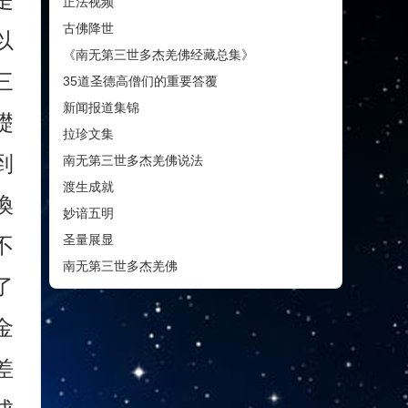
正法视频
古佛降世
以
《南无第三世多杰羌佛经藏总集》
三
35道圣德高僧们的重要答覆
新闻报道集锦
礎
拉珍文集
到
南无第三世多杰羌佛说法
渡生成就
換
妙谙五明
圣量展显
不
南无第三世多杰羌佛
了
金
差