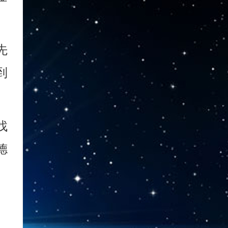
先
到
找
德