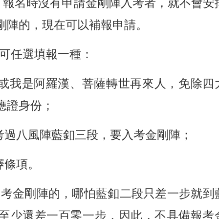
消。報名時沒有申請金剛陣入考者，就不會安
剛陣的，現在可以補報申請。
可任選填報一種：
或我是阿羅漢、菩薩轉世再來人，免除四
應證身份；
考過八風陣藍釦三段，要入考金剛陣；
擇條項。
報考金剛陣的，哪怕藍釦二段只差一步就到
至少還差一百零一步，因此，不具備報考