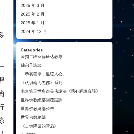
2025 年 3 月
2025 年 2 月
2025 年 1 月
2024 年 12 月
多
Categories
金扣二段圣德证达教尊
一
佛弟子訪談
「恭襄善舉，溫暖人心」
聖
《认识南无羌佛》系列
南無第三世多杰羌佛說法《藉心經說真諦》
簡
世界佛教總部回覆諮詢
行
世界佛教總部公告
世界佛教總部
條
《古佛降世的背后》
是