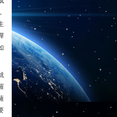
成
，
生
禪
如
就
羅
薩
要