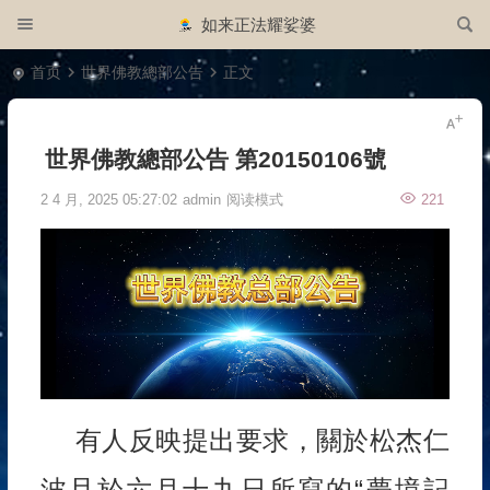
如来正法耀娑婆
首页
世界佛教總部公告
正文
世界佛教總部公告 第20150106號
2 4 月, 2025 05:27:02
admin
阅读模式
221
有人反映提出要求，關於松杰仁
波且於六月十九日所寫的“夢境記