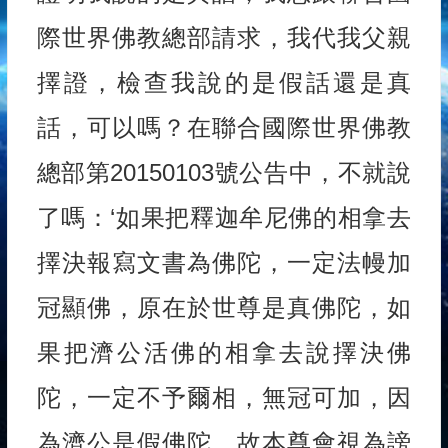
際世界佛教總部請求，我代我父親
擇證，檢查我說的是假話還是真
話，可以嗎？在聯合國際世界佛教
總部第20150103號公告中，不就說
了嗎：‘如果把釋迦牟尼佛的相拿去
擇決報寫文書為佛陀，一定法幔加
冠顯佛，原在於世尊是真佛陀，如
果把濟公活佛的相拿去說擇決佛
陀，一定不予爾相，無冠可加，因
為濟公是假佛陀，故本尊會視為謗