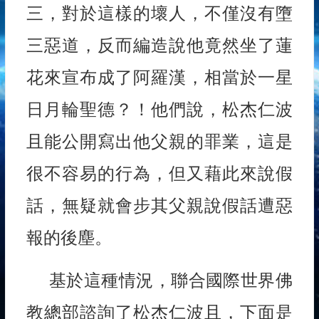
三，對於這樣的壞人，不僅沒有墮
三惡道，反而編造說他竟然坐了蓮
花來宣布成了阿羅漢，相當於一星
日月輪聖德？！他們說，松杰仁波
且能公開寫出他父親的罪業，這是
很不容易的行為，但又藉此來說假
話，無疑就會步其父親說假話遭惡
報的後塵。
基於這種情況，聯合國際世界佛
教總部諮詢了松杰仁波且，下面是