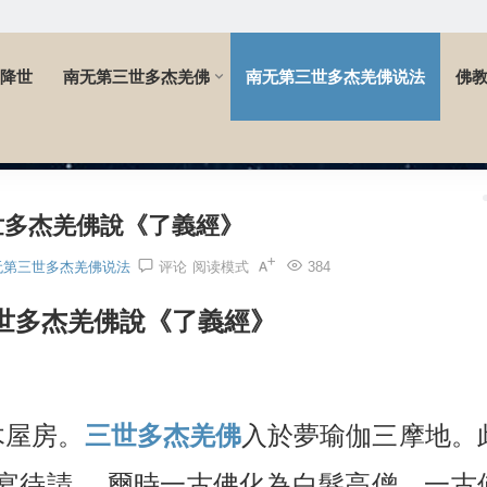
降世
南无第三世多杰羌佛
南无第三世多杰羌佛说法
佛
說《了義經》
世多杰羌佛說《了義經》
无第三世多杰羌佛说法
评论
阅读模式
384
世多杰羌佛說《了義經》
木屋房。
三世多杰羌佛
入於夢瑜伽三摩地。
宴待請 。爾時一古佛化為白髮高僧。一古