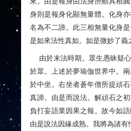
來。由是報身由法身所顯具相圓
身則是報身化顯無量體。化身亦
名為不二諦。此三相無量化身是
是如來法性真如。如是微妙了義
由於末法時期。眾生愚昧疑
於眾。上述於夢瑜伽世界中。兩
於中坐。右坐者蒼年僧所提頑石
真諦。由是而說法。解頑石之初
負打妄語業因果之報。故今如語
由是說法因緣成熟。我將為諸有