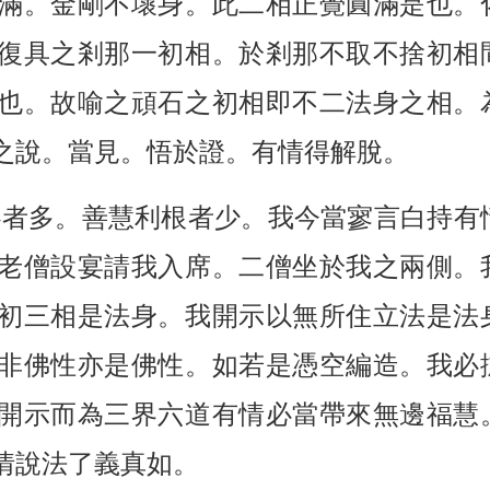
滿。金剛不壞身。此二相正覺圓滿是也。
復具之剎那一初相。於剎那不取不捨初相
也。故喻之頑石之初相即不二法身之相。
之說。當見。悟於證。有情得解脫。
心者多。善慧利根者少。我今當寥言白持有
老僧設宴請我入席。二僧坐於我之兩側。
初三相是法身。我開示以無所住立法是法
非佛性亦是佛性。如若是憑空編造。我必
開示而為三界六道有情必當帶來無邊福慧
情說法了義真如。