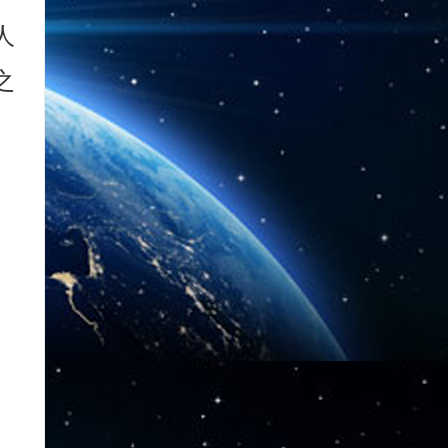
人
之
。
。