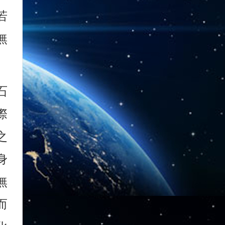
若
無
石
際
之
身
無
而