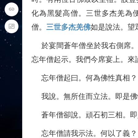
化為黑髮高僧。三世多杰羌為
僧。
三世多杰羌佛
如是說法。望
於宴間蒼年僧坐於我右側席
忘年僧起示。我們今席宴上。來
忘年僧起曰。何為佛性真相？
我說。無所住而立法。即是佛
蒼年僧卻說。頑石初三相。即
忘年僧請我示法。何以了義？