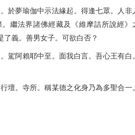
僧。於夢瑜伽中示法緣起。得逢七眾。人非
際。繼法界諸佛經藏及《維摩詰所說經》
是了義。善男女子。可欲白否？
意。駕阿賴耶中至。面我白言。吾心王有白
。
多行壇。寺所。稱某德之化身乃為多聖合一