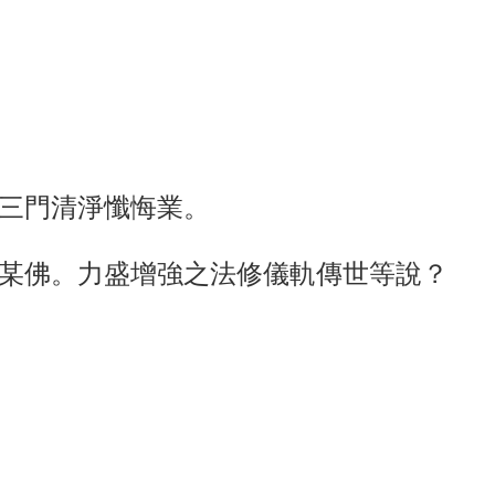
三門清淨懺悔業。
某佛。力盛增強之法修儀軌傳世等說？