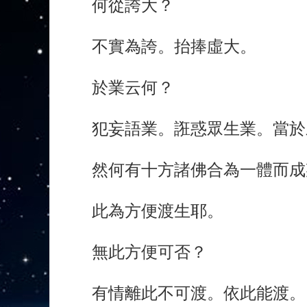
何從誇大？
不實為誇。抬捧虛大。
於業云何？
犯妄語業。誑惑眾生業。當於
然何有十方諸佛合為一體而成
此為方便渡生耶。
無此方便可否？
有情離此不可渡。依此能渡。