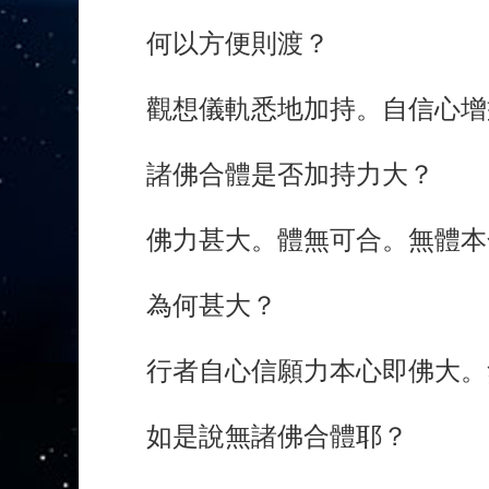
何以方便則渡？
觀想儀軌悉地加持。自信心增
諸佛合體是否加持力大？
佛力甚大。體無可合。無體本
為何甚大？
行者自心信願力本心即佛大。
如是說無諸佛合體耶？