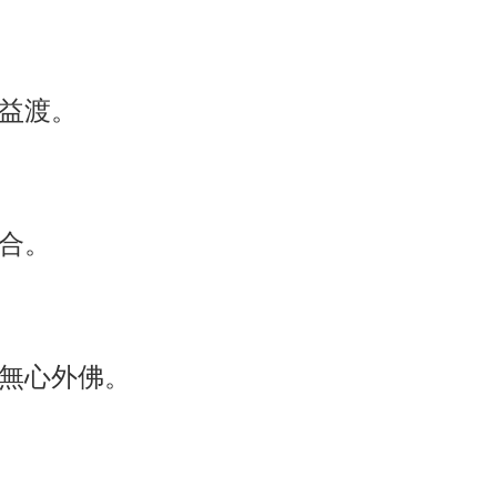
益渡。
合。
無心外佛。