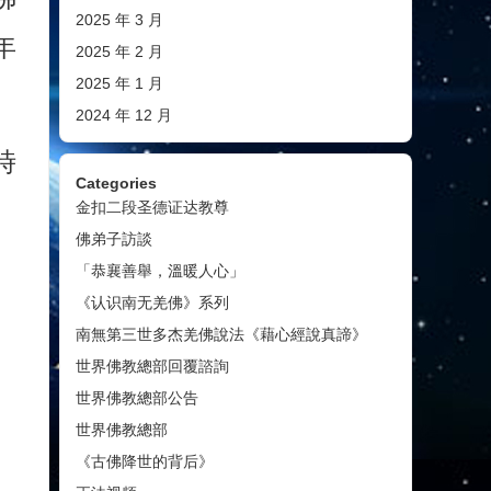
2025 年 3 月
年
2025 年 2 月
2025 年 1 月
2024 年 12 月
時
Categories
金扣二段圣德证达教尊
佛弟子訪談
「恭襄善舉，溫暖人心」
《认识南无羌佛》系列
南無第三世多杰羌佛說法《藉心經說真諦》
世界佛教總部回覆諮詢
世界佛教總部公告
世界佛教總部
《古佛降世的背后》