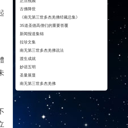
正法视频
古佛降世
起
《南无第三世多杰羌佛经藏总集》
35道圣德高僧们的重要答覆
新闻报道集锦
拉珍文集
南无第三世多杰羌佛说法
體
渡生成就
妙谙五明
未
圣量展显
南无第三世多杰羌佛
。
。
不
立