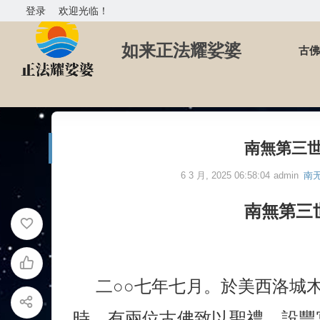
登录
欢迎光临！
如来正法耀娑婆
古佛
首页
南无第三世多杰羌佛说法
南無第三世多杰羌佛
南無第三
6 3 月, 2025 06:58:04
admin
南
南無第三
二○○七年七月。於美西洛城
時。有兩位古佛致以聖禮。設豐