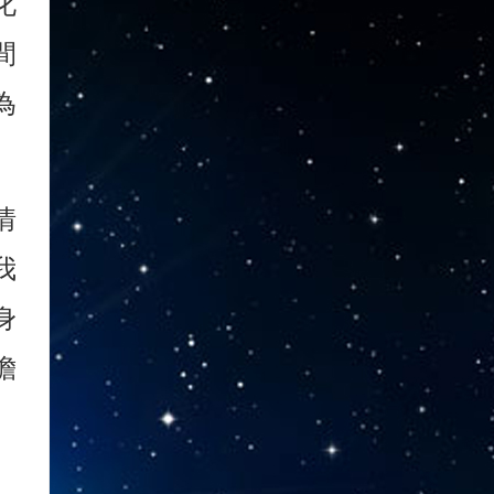
化
間
為
情
我
身
擔
。