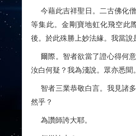
今藉此吉祥聖日。二古佛化
等集此。金剛寶地虹化飛空此
後。於此殊勝上妙法緣。我當說
爾際。智者欲當了證心得何
汝白何疑？我為淺說。眾亦悉聞
智者三業恭敬白言。我見諸
然乎？
為讚師誇大耶。