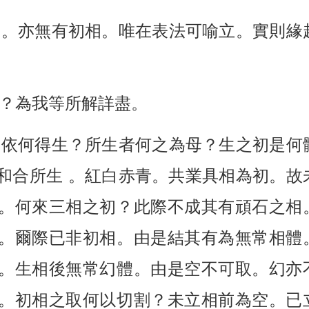
相。亦無有初相。唯在表法可喻立。實則緣
？為我等所解詳盡。
相依何得生？所生者何之為母？生之初是何
和合所生 。紅白赤青。共業具相為初。故
。何來三相之初？此際不成其有頑石之相
。爾際已非初相。由是結其有為無常相體
。生相後無常幻體。由是空不可取。幻亦
。初相之取何以切割？未立相前為空。已