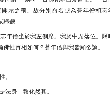
便開示之稱。故分別命名號為蒼年僧和忘
眾諦聽。
。忘年僧坐於我左側席。我於中席落位。爾
論佛性真相如何？蒼年僧與我皆願欲論。
性。
是法身。報化然其。