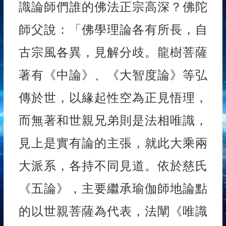
識論師們誰的佛法正宗高深？佛陀
師父說：「佛學理論各有所長，自
古宗風各異，見解分歧。龍樹菩薩
著有《中論》、《大智度論》等弘
傳於世，以緣起性空為正見悟理，
而無著和世親兄弟則是法相唯識，
見上是實有論的主張，就此大乘兩
大派系，各持不同見道。依於慈氏
《五論》，主要繼承瑜伽師地論點
的以世親菩薩為代表，法闡《唯識