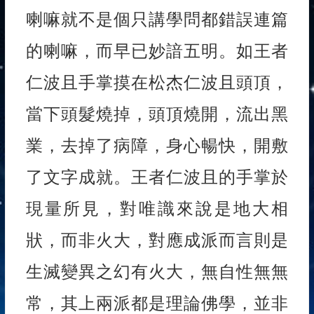
喇嘛就不是個只講學問都錯誤連篇
的喇嘛，而早已妙諳五明。如王者
仁波且手掌摸在松杰仁波且頭頂，
當下頭髮燒掉，頭頂燒開，流出黑
業，去掉了病障，身心暢快，開敷
了文字成就。王者仁波且的手掌於
現量所見，對唯識來說是地大相
狀，而非火大，對應成派而言則是
生滅變異之幻有火大，無自性無無
常，其上兩派都是理論佛學，並非