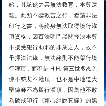
始，其駭然之業無法救育，本尊遠
離。此類不聽教言之行，看讀非法
印行之書，將終身無法取得境行灌
頂資格，因百法明門黑關擇決本尊
不接受犯行助邪的罪業之人，故不
予擇決法緣，無法緣則不能舉行境
行灌頂，而不是 H.H. 第三世多杰羌
佛不慈悲不灌頂，也不是中地道大
聖德師不為舉行灌頂，因為他不敢
為破戒印行《藉心經說真諦》的黑