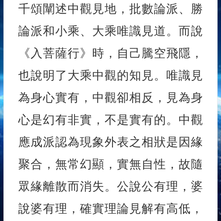
千頌闡述中觀見地，批數論派、勝
論派和小乘、大乘唯識見道。而說
《入菩薩行》時，自己騰空飛隱，
也說明了大乘中觀的知見。唯識見
為身心實有，中觀卻相反，見為身
心是幻有非實，不是實有的。中觀
應成派認為現象外表之相狀是因緣
聚合，無常幻顯，實無自性，故隨
眾緣離散而消失。公說公有理，婆
說婆有理，確實理論見解有高低，