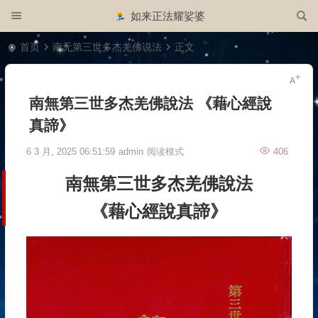
如来正法耀娑婆
首页
南无第三世多杰羌佛说法
正文
南無第三世多杰羌佛說法 《藉心經說
真諦》
6 3 月, 2025 06:51:59
admin
阅读模式
406
南無第三世多杰羌佛說法
《藉心經說真諦》