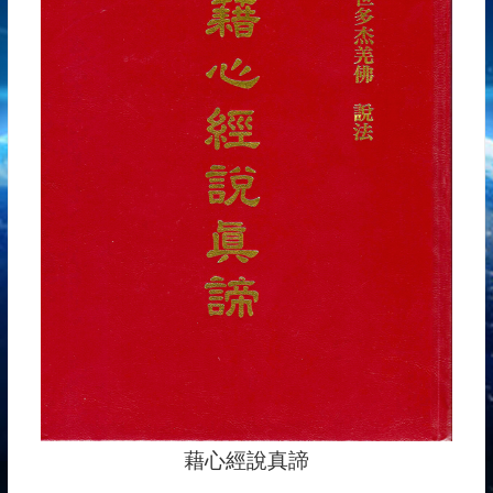
藉心經說真諦