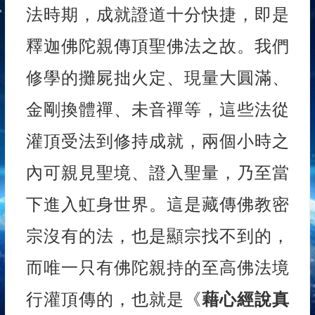
法時期，成就證道十分快捷，即是
釋迦佛陀親傳頂聖佛法之故。我們
修學的攤屍拙火定、現量大圓滿、
金剛換體禪、未音禪等，這些法從
灌頂受法到修持成就，兩個小時之
內可親見聖境、證入聖量，乃至當
下進入虹身世界。這是藏傳佛教密
宗沒有的法，也是顯宗找不到的，
而唯一只有佛陀親持的至高佛法境
行灌頂傳的，也就是《
藉心經說真