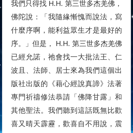
我們只得找 H.H. 第三世多杰羌佛，
佛陀說：「我隨緣慚愧而說法，寫
什麼序啊，能利益眾生才是最好的
序。」但是， H.H. 第三世多杰羌佛
已經允諾，祂會找一大批法王、仁
波且、法師、居士來為我們這個出
版社出版的《藉心經說真諦》法著
專門祈禱修法恭請「佛降甘露」和
其他聖法。我們聽到這話既無比歡
喜又晴天霹靂，歡喜自不用說，震