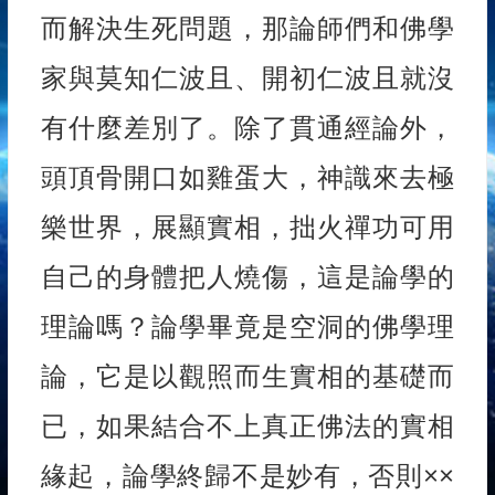
而解決生死問題，那論師們和佛學
家與莫知仁波且、開初仁波且就沒
有什麼差別了。除了貫通經論外，
頭頂骨開口如雞蛋大，神識來去極
樂世界，展顯實相，拙火禪功可用
自己的身體把人燒傷，這是論學的
理論嗎？論學畢竟是空洞的佛學理
論，它是以觀照而生實相的基礎而
已，如果結合不上真正佛法的實相
緣起，論學終歸不是妙有，否則××