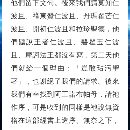
他們留下文句。後來我們請莫知仁
波且、祿東贊仁波且、丹瑪翟芒仁
波且、開初仁波且和拉珍聖德，他
們聽說王者仁波且、碧瞿玉仁波
且、摩訶法王都沒有寫，第二天他
們就給一個理由：「豈敢玷污聖
著」，也謝絕了我們的請求。後來
我們有幸找到阿王諾布帕母，請祂
作序，可是收到的同樣是祂說無資
格在這部經書上造序。無奈之下，