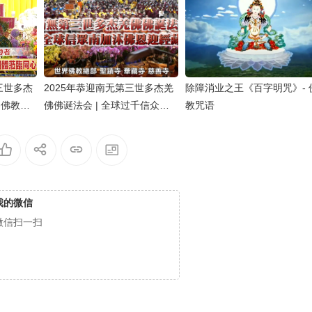
三世多杰
2025年恭迎南无第三世多杰羌
除障消业之王《百字明咒》- 
界佛教總
佛佛诞法会 | 全球过千信众南
教咒语
講話
加沐佛恩迎经藏
我的微信
微信扫一扫