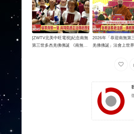
[ZWTV北美中旺電視]紀念南無
2026年「恭迎南無第
第三世多杰羌佛佛誕 《南無第
羌佛佛誕」法會上世
三世多杰羌佛經藏總集》新卷
部蓮花釦莫知尊者的
面世