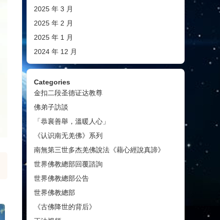
2025 年 3 月
2025 年 2 月
2025 年 1 月
2024 年 12 月
Categories
金扣二段圣德证达教尊
佛弟子訪談
「恭襄善舉，溫暖人心」
《认识南无羌佛》系列
南無第三世多杰羌佛說法《藉心經說真諦》
世界佛教總部回覆諮詢
世界佛教總部公告
世界佛教總部
《古佛降世的背后》