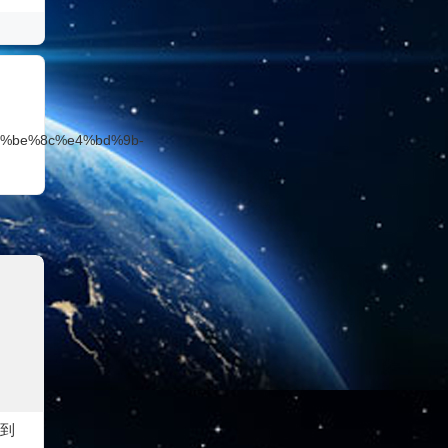
e7%be%8c%e4%bd%9b-
到