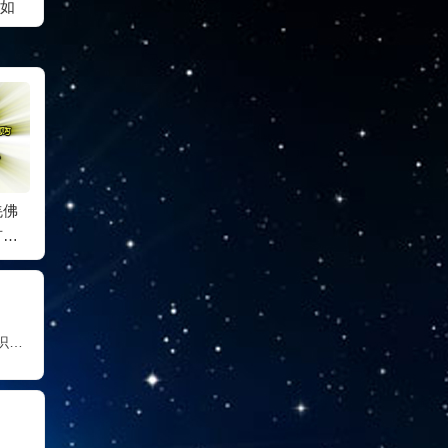
如
羌佛
南无第三世多杰羌佛
南无第三世多杰羌佛
旺扎上
有人
不收上千万，上亿元
被授称“特级国际大师”
經加持
购
的供养
zha Sh
Sutras 
acles 
Buddh
南无第三世多杰羌佛的弟子 禄东赞法王神识外用取物