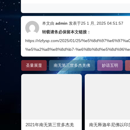
本文由
admin
发表于25 1 月, 2025 04:51:57
转载请务必保留本文链接：
https://rlzfysp.com/2025/01/25/%e5%8d%97%e
%e5%a2%a8%e8%8d%b7-%e6%8b%8d%e5%8d%96%e
圣量展显
南无第三世多杰羌佛
妙谙五明
2021年南无第三世多杰羌
南无释迦牟尼佛以印