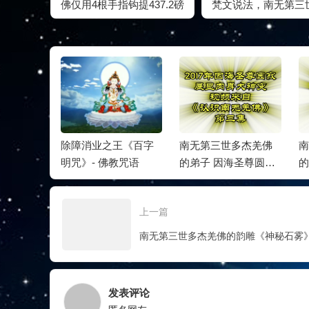
佛仅用4根手指钩提437.2磅
梵文说法，南无第三
金刚杵，超越自己的世界
杰羌佛以中文面向世
纪录！
说纯正的佛法
迎南无第三
除障消业之王《百字
南无第三世多杰羌佛
南
诞法会 |
明咒》- 佛教咒语
的弟子 因海圣尊圆寂
的
众南加沐
展显肉身大神变
雕
上一篇
发表评论