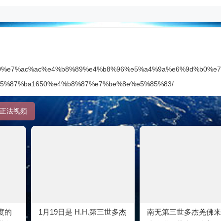
6%97%a0%e7%ac%ac%e4%b8%89%e4%b8%96%e5%a4%9a%e6%9d%b0%
5%87%ba1650%e4%b8%87%e7%be%8e%e5%85%83/
正法视频
度的
1月19日是 H.H.第三世多杰
南无第三世多杰羌佛来