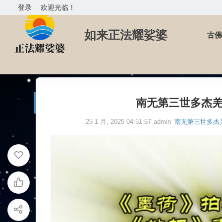
登录
欢迎光临！
如来正法耀娑婆
古佛
首页
南无第三世多杰羌佛
南无第三世多杰羌佛《墨荷
南无第三世多杰羌
25 1 月, 2025 04:51:57
admin
南无第三世多杰
视
频
播
放
器