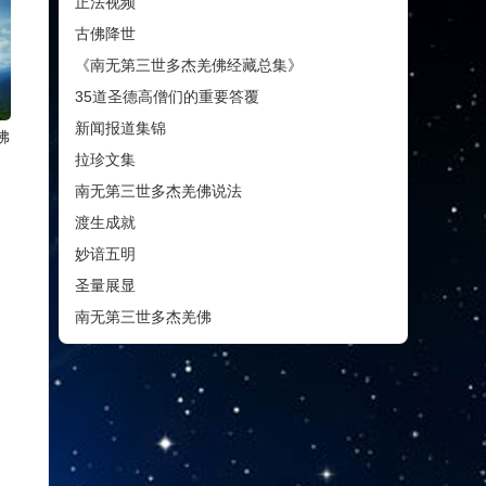
正法视频
古佛降世
《南无第三世多杰羌佛经藏总集》
35道圣德高僧们的重要答覆
新闻报道集锦
佛
拉珍文集
南无第三世多杰羌佛说法
渡生成就
妙谙五明
圣量展显
南无第三世多杰羌佛