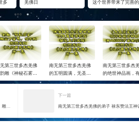
世多
羌佛日
这个世界带来了完善的
界讲
来正法
无第三世多杰羌佛
南无第三世多杰羌佛
南无第三世多杰
韵雕《神秘石雾》
的五明圆满，无圣可
的绝世神品画，
出了雾气，吹不散
及
出6000万美元求
下一篇
南无第三世多杰羌佛的韵雕《神秘石雾》雕出了雾气，吹不散