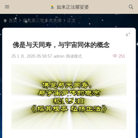
如来正法耀娑婆
首页
南无第三世多杰羌佛
正文
佛是与天同寿，与宇宙同体的概念
25 1 月, 2025 05:58:57
admin
阅读模式
251
视
频
播
放
器