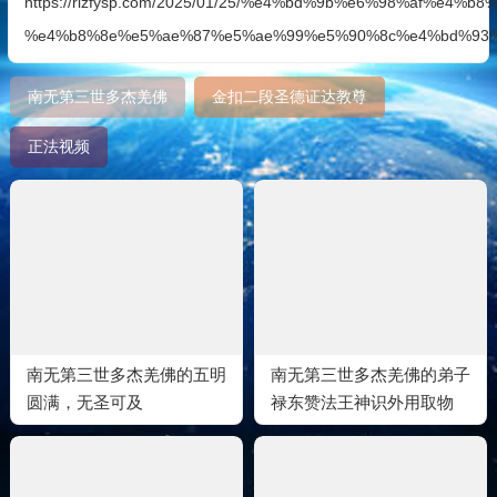
https://rlzfysp.com/2025/01/25/%e4%bd%9b%e6%98%af%e4%
%e4%b8%8e%e5%ae%87%e5%ae%99%e5%90%8c%e4%bd%93%
南无第三世多杰羌佛
金扣二段圣德证达教尊
正法视频
南无第三世多杰羌佛的五明
南无第三世多杰羌佛的弟子
圆满，无圣可及
禄东赞法王神识外用取物