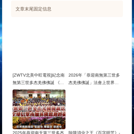
文章末尾固定信息
[ZWTV北美中旺電視]紀念南
2026年「恭迎南無第三世多
無第三世多杰羌佛佛誕 《南
杰羌佛佛誕」法會上世界佛
無第三世多杰羌佛經藏總
教總部蓮花釦莫知尊者的講
集》新卷面世
話
2025年恭迎南无第三世多杰
除障消业之王《百字明咒》-