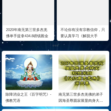
2020年南无第三世多杰羌
不论你有没有宗教信仰，只
佛单手提拿434.8磅镇殿金
要认真学习《解脱大手
刚杵，成为史无前例的世界
印》，都会变成最好的好人
纪录！
除障消业之王《百字明咒》-
南无第三世多杰羌佛的弟子
佛教咒语
因海圣尊圆寂展显肉身大神
变