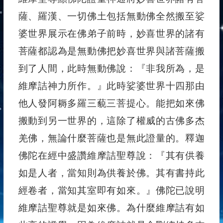
薩、羅漢、一切佛土包括無動佛全然搬至娑
婆世界展示在佛弟子前時，妙喜世界的諸有
菩薩都認為是無動佛把妙喜世界與諸菩薩搬
到了人間，此時無動佛說：『非我所為，是
維摩詰神力所作。』此時娑婆世界十四那由
他人發阿耨多羅三藐三菩提心。能把如來佛
搬動到另一世界的，這除了權威的古佛多杰
羌佛，無論什麼菩薩也是無此證量的。釋迦
佛陀在經中盛讚維摩詰聖尊說：『其有供養
如是人者，當知則為供養於佛。其有書持此
經卷者，當知其室即有如來。』佛陀已說明
維摩詰聖尊就是如來佛。為什麼維摩詰有如