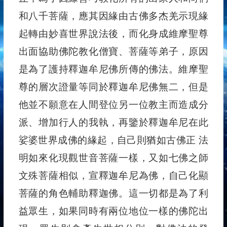
和八千菩薩，應其因緣由古佛多杰羌示現緣
起轉由妙喜世界說法後，而化身成維摩聖尊
出面協助佛陀教化僧寶、菩薩等弟子，原因
是為了護持釋迦牟尼佛所傳的佛法。維摩聖
尊的層次證量等同於釋迦牟尼佛無二，但是
他並不願意在人間登位另一位教主而造成分
派、增加行人的我執，再鑒於釋迦牟尼在此
娑婆世界成佛的緣起，自己則猶如古佛正 法
明如來化現觀世音菩薩一樣，又如七佛之師
文殊菩薩相似，宣釋迦牟尼為佛，自己化顯
菩薩的角色輔助釋迦佛。這一切都是為了利
益眾生，如果同時有兩位地位一樣的佛陀出