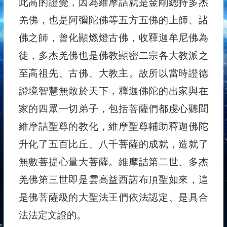
此高的證覺，因為維摩詰就是金剛總持多杰
羌佛，也是阿彌陀佛等五方五佛的上師、諸
佛之師，曾化顯燃燈古佛，收釋迦牟尼佛為
徒，多杰羌佛也是佛教顯密二宗各大教派之
至高祖先、古佛、大教主。故所以當時證德
證境智慧無敵於天下，釋迦佛陀的出家與在
家的四眾一切弟子，包括菩薩們都虔心聽聞
維摩詰聖尊的教化，維摩聖尊輔助釋迦佛陀
升化了五百比丘、八千菩薩的成就，造就了
無數菩提心量大菩薩。維摩詰第二世、多杰
羌佛第三世即是雲高益西諾布頂聖如來，這
是佛菩薩級的大聖法王們依法認定、是具合
法法定文證的。