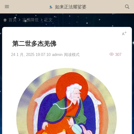
如来正法耀娑婆
首页
古佛降世
正文
第二世多杰羌佛
24 1 月, 2025 19:07:10
admin
阅读模式
307