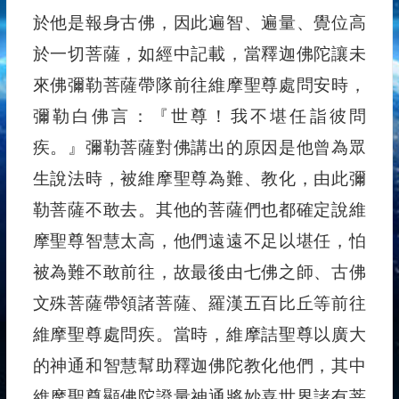
於他是報身古佛，因此遍智、遍量、覺位高
於一切菩薩，如經中記載，當釋迦佛陀讓未
來佛彌勒菩薩帶隊前往維摩聖尊處問安時，
彌勒白佛言：『世尊！我不堪任詣彼問
疾。』彌勒菩薩對佛講出的原因是他曾為眾
生說法時，被維摩聖尊為難、教化，由此彌
勒菩薩不敢去。其他的菩薩們也都確定說維
摩聖尊智慧太高，他們遠遠不足以堪任，怕
被為難不敢前往，故最後由七佛之師、古佛
文殊菩薩帶領諸菩薩、羅漢五百比丘等前往
維摩聖尊處問疾。當時，維摩詰聖尊以廣大
的神通和智慧幫助釋迦佛陀教化他們，其中
維摩聖尊顯佛陀證量神通將妙喜世界諸有菩