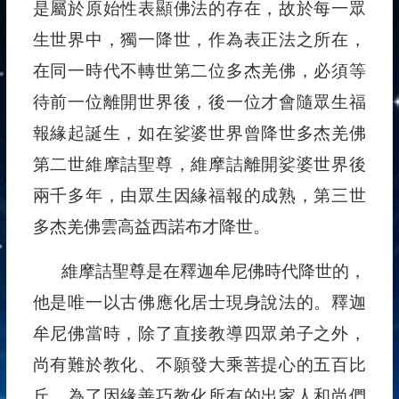
是屬於原始性表顯佛法的存在，故於每一眾
生世界中，獨一降世，作為表正法之所在，
在同一時代不轉世第二位多杰羌佛，必須等
待前一位離開世界後，後一位才會隨眾生福
報緣起誕生，如在娑婆世界曾降世多杰羌佛
第二世維摩詰聖尊，維摩詰離開娑婆世界後
兩千多年，由眾生因緣福報的成熟，第三世
多杰羌佛雲高益西諾布才降世。
維摩詰聖尊是在釋迦牟尼佛時代降世的，
他是唯一以古佛應化居士現身說法的。釋迦
牟尼佛當時，除了直接教導四眾弟子之外，
尚有難於教化、不願發大乘菩提心的五百比
丘，為了因緣善巧教化所有的出家人和尚們