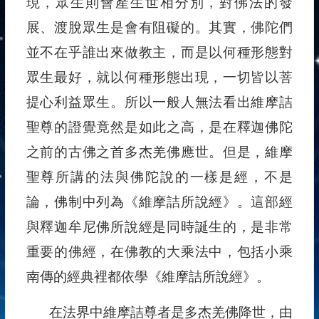
現，眾生則會產生世相分別，對佛法的發
展、渡脫眾生是會有阻礙的。其實，佛陀們
並不在乎誰出來做教主，而是以何種形態對
眾生最好，就以何種形態出現，一切皆以菩
提心利益眾生。所以一般人無法看出維摩詰
聖尊的證覺竟然是如此之高，是在釋迦佛陀
之前的古佛之首多杰羌佛應世。但是，維摩
聖尊所講的法與佛陀說的一樣是經，不是
論，佛制中列為《維摩詰所說經》。這部經
與釋迦牟尼佛所說經是同時誕生的，是非常
重要的佛經，在佛教的大乘法中，包括小乘
南傳的經典裡都依學《維摩詰所說經》。
在法界中維摩詰尊者是多杰羌佛降世，由