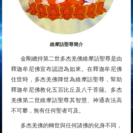
維摩詰聖尊簡介
金剛總持第二世多杰羌佛維摩詰聖尊是由
釋迦牟尼佛宣布認證為如來。在釋迦牟尼佛
住世時，多杰羌佛降世為維摩詰聖尊，幫助
釋迦牟尼佛教化五百比丘及八千菩薩。多杰
羌佛第二世維摩詰聖尊其智慧、神通表法高
不可攀，無有任何聖者可及。
多杰羌佛的轉世與任何諸佛的化身不同，