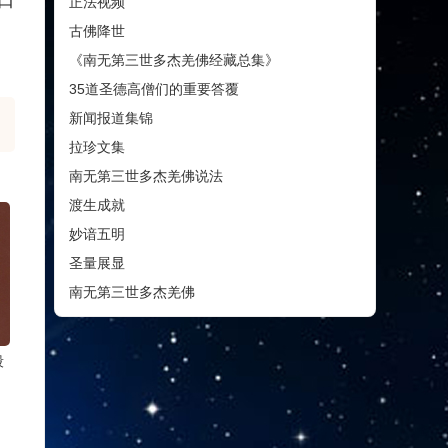
正法视频
古佛降世
《南无第三世多杰羌佛经藏总集》
35道圣德高僧们的重要答覆
新闻报道集锦
拉珍文集
南无第三世多杰羌佛说法
渡生成就
妙谙五明
圣量展显
南无第三世多杰羌佛
段