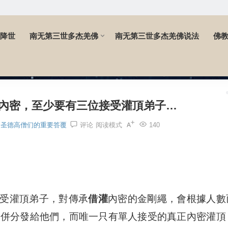
降世
南无第三世多杰羌佛
南无第三世多杰羌佛说法
佛
借灌內密，至少要有三位接受灌頂弟子...
灌內密，至少要有三位接受灌頂弟子…
道圣德高僧们的重要答覆
评论
阅读模式
140
受灌頂弟子，對傳承
借灌
內密的金剛繩，會根據人數
一併分發給他們，而唯一只有單人接受的真正內密灌頂