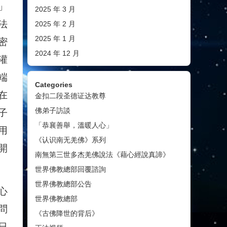
」
2025 年 3 月
法
2025 年 2 月
2025 年 1 月
密
2024 年 12 月
灌
端
Categories
在
金扣二段圣德证达教尊
佛弟子訪談
子
「恭襄善舉，溫暖人心」
用
《认识南无羌佛》系列
開
南無第三世多杰羌佛說法《藉心經說真諦》
世界佛教總部回覆諮詢
世界佛教總部公告
心
世界佛教總部
問
《古佛降世的背后》
6日