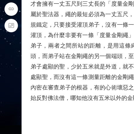
才會擁有一丈五尺到三丈長的「度量金
屬於聖法器，繩的最短必須為一丈五尺
規鐵定，只要接受灌頂弟子，沒有一條
灌頂，為什麼非要有一條「度量金剛繩
弟子，兩者之間所站的距離，是用這條
頭，而弟子站在金剛繩的另一個端頭，
弟子處顯的聖，少於五米就是外道，就
處顯聖，而沒有這一條測量距離的金剛
內密在審查弟子的根器，有的心術壞惡
始反對佛法僧，哪知他沒有五米以外的金