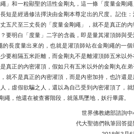
剛繩」和一粒顯聖的活性金剛丸，這一條「度量金剛繩
，長短是經過修法擇決由金剛本尊定出的尺度。記住：
一丈五尺至三丈長的「度量金剛繩」，就不是真正的內
」？要明白「度量」二字的含義，即是量其灌頂師與受
繩的長度量出來的，也就是灌頂師站在金剛繩的一個
至少要相隔五米距離，而金剛丸不是離灌頂師五米以外
不是真正的內密灌頂，假如只有五米以外的金剛丸在弟
繩，就不是真正的內密灌頂，而是內密加持，也許還是
之人，虛假欲騙之人，還以為自己受到內密灌頂了，就
剛繩，他還在被查審階段，就落馬墜地，妖行畢露。
世界佛教總部諮詢中
代大聖德們執筆回答提
2018年3月