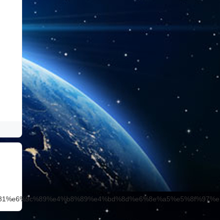
81%e6%9c%89%e4%b8%89%e4%bd%8d%e6%8e%a5%e5%8f%97%e