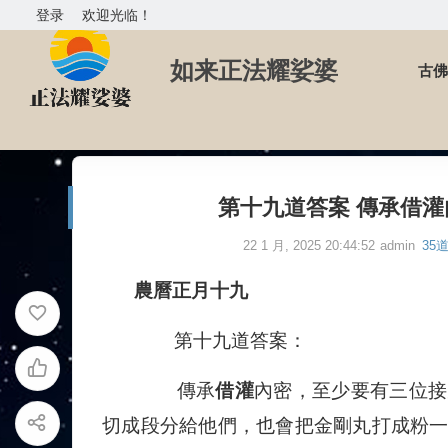
登录
欢迎光临！
如来正法耀娑婆
古佛
首页
35道圣德高僧们的重要答覆
第十九道答案 傳承
第十九道答案 傳承借
22 1 月, 2025 20:44:52
admin
35
農曆正月十九
第十九道答案：
傳承
借灌
內密，至少要有三位接
切成段分給他們，也會把金剛丸打成粉