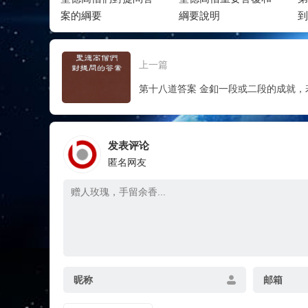
要答題
案的綱要
綱要說明
到
釦
之
上一篇
发表评论
匿名网友
昵称
邮箱