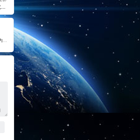
試制
有很多種，以恭敬之
薩一表，要看設定表
法定等
幫助
心建立、開光，屬於
上所寫要求的是什麼
在符合
普通佛堂
內容
密壇場
頂呢？
第二十道答案 金剛丸雖然很小，但是丸的內部是金剛壇場