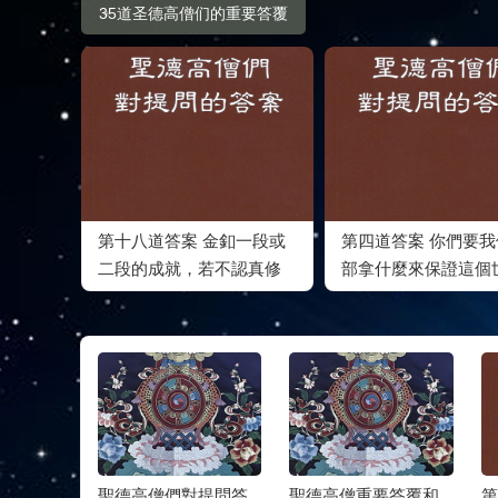
35道圣德高僧们的重要答覆
第十八道答案 金釦一段或
第四道答案 你們要
二段的成就，若不認真修
部拿什麼來保證這個
行，還有退道的危險
上最好的修行和修法
的重要答
聖德高僧們對提問答
聖德高僧重要答覆和
第