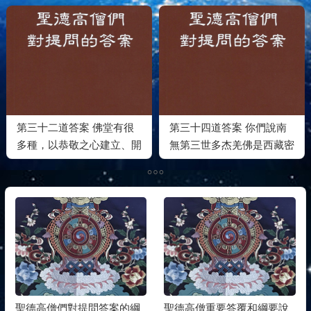
內密的最高傳法
果錯不起
第三十二道答案 佛堂有很
第三十四道答案 你們說南
多種，以恭敬之心建立、開
無第三世多杰羌佛是西藏密
光，屬於普通佛堂
宗，這實在是錯誤的理解
聖德高僧們對提問答案的綱
聖德高僧重要答覆和綱要說