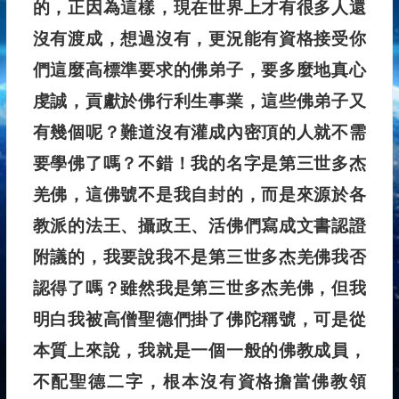
的，正因為這樣，現在世界上才有很多人還
沒有渡成，想過沒有，更況能有資格接受你
們這麼高標準要求的佛弟子，要多麼地真心
虔誠，貢獻於佛行利生事業，這些佛弟子又
有幾個呢？難道沒有灌成內密頂的人就不需
要學佛了嗎？不錯！我的名字是第三世多杰
羌佛，這佛號不是我自封的，而是來源於各
教派的法王、攝政王、活佛們寫成文書認證
附議的，我要說我不是第三世多杰羌佛我否
認得了嗎？雖然我是第三世多杰羌佛，但我
明白我被高僧聖德們掛了佛陀稱號，可是從
本質上來說，我就是一個一般的佛教成員，
不配聖德二字，根本沒有資格擔當佛教領