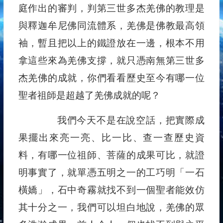
庭作出的審判，判第三世多杰羌佛的教理是
與釋迦牟尼佛同流體系，羌佛是佛教最高領
袖，暫且把以上的鐵證放在一邊，根本不用
拿這些來為羌佛支撐，就只憑南無第三世多
杰羌佛的成就，你們看看歷史至今有哪一位
聖者祖師是超越了羌佛成就的呢？
我們今天不是在說空話，把實際成
果擺出來亮一亮、比一比、查一查歷史資
料，有哪一位祖師、菩薩的成果可比，就證
明事實了，就單憑五明之一的工巧明「一石
橫嬌」，石中奇霧就找不到一個聖者能效仿
其十分之一，我們可以坦白地說，羌佛的眾