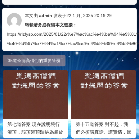
本文由
admin
发表于22 1 月, 2025 20:19:29
转载请务必保留本文链接：
https://rlzfysp.com/2025/01/22/%e7%ac%ac%e4%ba%94%e9%
%e5%8d%97%e7%84%a1%e7%ac%ac%e4%b8%89%e4%b8%96%
35道圣德高僧们的重要答覆
第七道答案 現在說明境行
第十五道答案 對不起，我
灌頂，該項灌頂歸納為超於
們必須講真話、講實情，因