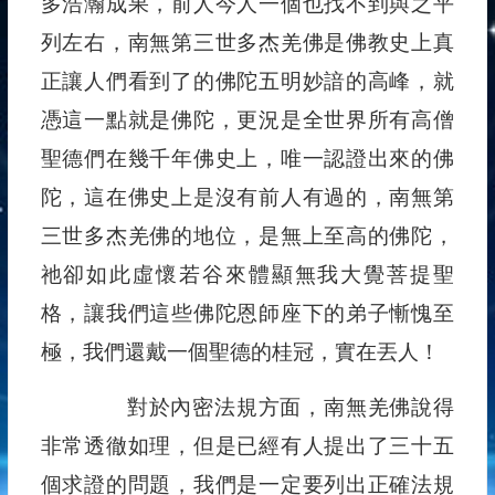
多浩瀚成果，前人今人一個也找不到與之平
列左右，南無第三世多杰羌佛是佛教史上真
正讓人們看到了的佛陀五明妙諳的高峰，就
憑這一點就是佛陀，更況是全世界所有高僧
聖德們在幾千年佛史上，唯一認證出來的佛
陀，這在佛史上是沒有前人有過的，南無第
三世多杰羌佛的地位，是無上至高的佛陀，
祂卻如此虛懷若谷來體顯無我大覺菩提聖
格，讓我們這些佛陀恩師座下的弟子慚愧至
極，我們還戴一個聖德的桂冠，實在丟人！
對於內密法規方面，南無羌佛說得
非常透徹如理，但是已經有人提出了三十五
個求證的問題，我們是一定要列出正確法規