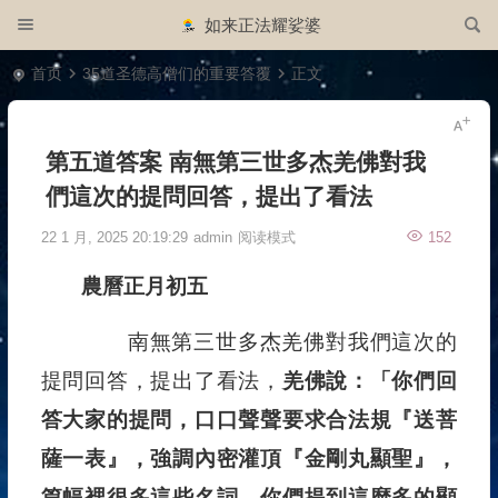
如来正法耀娑婆
首页
35道圣德高僧们的重要答覆
正文
第五道答案 南無第三世多杰羌佛對我
們這次的提問回答，提出了看法
22 1 月, 2025 20:19:29
admin
阅读模式
152
農曆正月初五
南無第三世多杰羌佛對我們這次的
提問回答，提出了看法，
羌佛說：「你們回
答大家的提問，口口聲聲要求合法規『送菩
薩一表』，強調內密灌頂『金剛丸顯聖』，
篇幅裡很多這些名詞，你們提到這麼多的顯