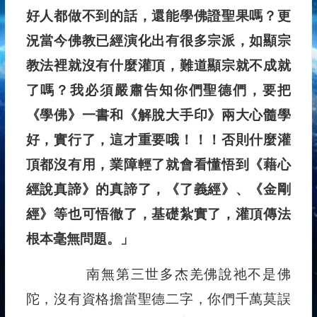
好人都做不到的話，還能學佛證聖果嗎？更
況當今佛教已經演化出有很多宗派，如顯宗
教法裡就沒有什麼灌頂，難道顯宗就不成就
了嗎？我必須嚴肅告知你們聖德們，要把
《學佛》一書和《解脫大手印》兩大心髓學
好，實行了，這才重要哦！！！否則什麼灌
頂都沒有用，業障輕了就會看懂悟到《藉心
經說真諦》的真諦了，《了義經》、《金剛
經》等也可悟徹了，基礎紮實了，灌頂傳法
根本毫無問題。」
南無第三世多杰羌佛說祂不是佛
陀，沒有資格擔當聖德二字，你們千萬莫誤