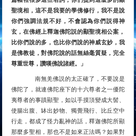
聖境相，這不是我要的學佛修行，我不是說
你們強調法規不好，不會認為你們説得神
玄，在佛經上釋迦佛陀説的顯聖境相公案，
比你們說的多，也比你們說的神威玄妙，我
是佛教徒，對佛陀說的話無絲毫質疑，完全
尊重世尊，讚嘆佛說諸經。」
南無羌佛説的太正確了，不要說是
佛陀了，就連佛陀座下的十六尊者之一優陀
夷尊者的事蹟顯聖，如以手摸頂變成大髻、
使腸出腹、缽出妙物、獨覺飛行、比丘空中
行走，都成了怪力亂神的話，釋迦佛陀所顯
那麼多聖相，那也不是如來正法嗎？如果對