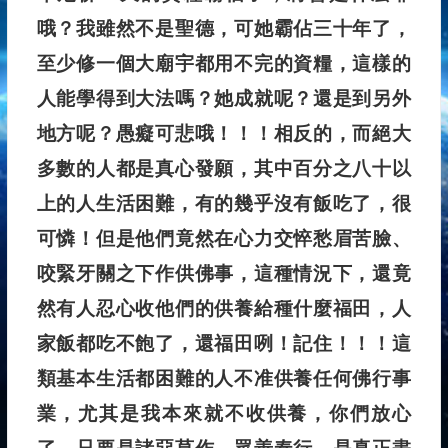
哦？我雖然不是聖德，可她霸佔三十年了，
至少修一個大廟宇都用不完的資糧，這樣的
人能學得到大法嗎？她成就呢？還是到另外
地方呢？愚癡可悲哦！！！相反的，而絕大
多數的人都是真心發願，其中百分之八十以
上的人生活困難，有的幾乎沒有飯吃了，很
可憐！但是他們竟然在心力交悴愁眉苦臉、
咬緊牙關之下作供佛事，這種情況下，還竟
然有人忍心收他們的供養給種什麼福田，人
家飯都吃不飽了，還福田咧！記住！！！這
類基本生活都困難的人不准供養任何佛行事
業，尤其是我本來就不收供養，你們放心