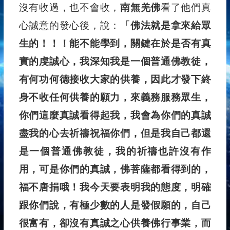
沒有收過，也不會收，
南無羌佛
看了他們真
心誠意的發心後，說：
「佛法就是拿來給眾
生的！！！能不能學到，關鍵在於是否有真
實的虔誠心，我深知我是一個普通佛教徒，
有何功何德接收大家的供養，因此才發下終
身不收任何供養的願力，來義務服務眾生，
你們這麼真誠看得起我，我會為你們的真誠
盡我的心去祈禱祝福你們，但是我自己都還
是一個普通佛教徒，我的祈禱也許沒有作
用，可是你們的真誠，佛菩薩都看得到的，
福不唐捐哦！我今天要表明我的態度，明確
跟你們說，有極少數的人是發假願的，自己
很富有，卻沒有真誠之心供養佛行事業，而