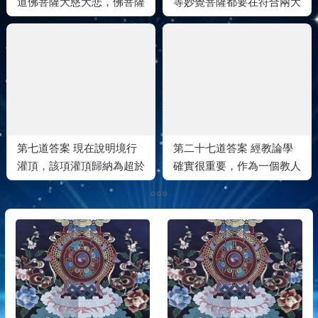
道佛菩薩大慈大悲，佛菩薩
等妙覺菩薩都要在符合兩大
當然會對修行修法負責
法規的內密壇場才能作內密
灌頂呢？
第七道答案 現在說明境行
第二十七道答案 經教論學
灌頂，該項灌頂歸納為超於
確實很重要，作為一個教人
內密的最高傳法
的師長，必須深入經教