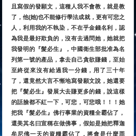
且寫假的發願文，這種人我不會教，就是教
了，他(她)也不能修行學法成就，更有可悲之
人，利用我的不執染，不在乎金錢名利，認
為我是最好欺負的，沒有去過問她，她就把
我發明的『髮必生』，中國衛生部批准為名
列第一號的產品，拿去自己貪欲賺錢，至始
至終從來沒有給過我一分錢，用了三十年
了，還竟然大言不慚地寫發願文說，她還要
把『髮必生』發展大去賺更多的錢，說這樣
的話臉都不紅一下，可悲，可悲哦！！！她
把我『髮必生』佛行事業的資糧全霸佔了，
還美其名曰宣稱在做佛事，假如是她把釋迦
牟尼佛一天的資糧霸佔了，將會是什麼罪