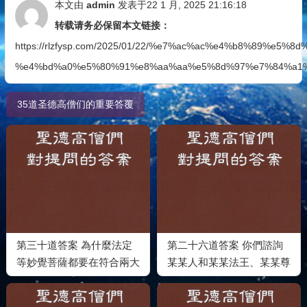
本文由
admin
发表于22 1 月, 2025 21:16:18
转载请务必保留本文链接：
https://rlzfysp.com/2025/01/22/%e7%ac%ac%e4%b8%89%e
%e4%bd%a0%e5%80%91%e8%aa%aa%e5%8d%97%e7%84%a1%
35道圣德高僧们的重要答覆
第三十道答案 為什麼法定
第二十六道答案 你們諮詢
等妙覺菩薩都要在符合兩大
某某人和某某法王、某某尊
法規的內密壇場才能作內密
者、某某法師
灌頂呢？