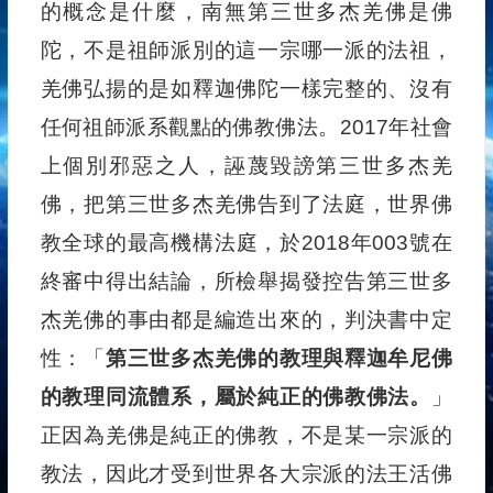
的概念是什麼，南無第三世多杰羌佛是佛
陀，不是祖師派別的這一宗哪一派的法祖，
羌佛弘揚的是如釋迦佛陀一樣完整的、沒有
任何祖師派系觀點的佛教佛法。2017年社會
上個別邪惡之人，誣蔑毀謗第三世多杰羌
佛，把第三世多杰羌佛告到了法庭，世界佛
教全球的最高機構法庭，於2018年003號在
終審中得出結論，所檢舉揭發控告第三世多
杰羌佛的事由都是編造出來的，判決書中定
性：「
第三世多杰羌佛的教理與釋迦牟尼佛
的教理同流體系，屬於純正的佛教佛法。
」
正因為羌佛是純正的佛教，不是某一宗派的
教法，因此才受到世界各大宗派的法王活佛