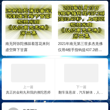
南无阿弥陀佛踩着莲花来到
2021年南无第三世多杰羌佛
虚空降下甘露
仅用4根手指钩提437.2磅金
刚杵，超越自己的世界纪
录！
上一篇
下一篇
真正的金刚丸和我的佛陀恩师
翻车落悬崖，汽车解体，人却毫发未伤