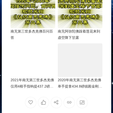
南无第三世多杰羌佛百问百
南无阿弥陀佛踩着莲花来到
答
虚空降下甘露
2021年南无第三世多杰羌佛
2020年南无第三世多杰羌佛
仅用4根手指钩提437.2磅金
单手提拿434.8磅镇殿金刚
刚杵，超越自己的世界纪
杵，成为史无前例的世界纪
录！
录！