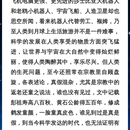
飞机电脑更强、更先进的莎士比亚大机器人
和老鸥小机器人、宇宙飞船、人造卫星却也
思空所闻，看来机器人代替劳工、褓姆，乃
至人类到月球上生活旅游并不是一件难事，
科学的发展在人类享受的物质方面突飞猛
进，让世界与宇宙在大自然中变得灿烂鲜
丽，使得人类陶醉其中，享乐尽兴。但人类
的生死问题，至今还照常在宗教里自顾盘
旋，各表述论，真假混杂，尤其是宗教中的
返老还童之说法，谁也没有见过，文中记载
彭祖寿高八百秋、黄石公龄得五百年，修成
鹤发童颜，一脸童真皮色，谁见到过是真是
假，到当今科学发达的时代，也无法证明有