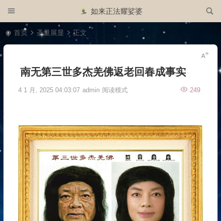
如来正法耀娑婆
首页
圣量展显
正文
南无第三世多杰羌佛返老回春成事实
4 1 月, 2025 04:03:07
admin
阅读模式
249