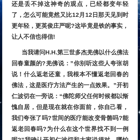
还是丢不掉这神奇的观点，已经都变年轻
了，怎么可能竟然又比12月12日那天见到时
更年轻，更英俊庄严呢?这毕竟是铁的事实，
让人不信也得信!
当我请问H.H.第三世多杰羌佛以什么佛法
回春童颜的?羌佛说：”你别听这些人夸张胡
说！什么返老还童，我根本不懂返老回春的
佛法，这是医疗方法产生的一点效果。”开初
仁波切在一旁说：“佛陀师父任何时候都以惭
愧自居，但是现在就在你面前，你自己看，
我们夸张了吗?世间的医疗能改变骨骼吗?能
返老回春吗?为什么在这个世界找不到一例
呢?”我确认开初仁波切和大家说得对，哪怕