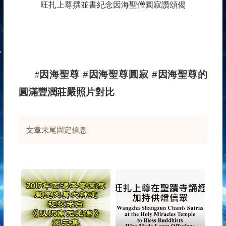
旺扎上尊撰並書紀念因海聖僧圓寂讚頌偈
因海聖尊 #因海聖尊圓寂 #因海聖尊的
#
圓滿豐潤莊嚴照片對比
文章末尾固定信息