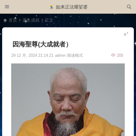
如来正法耀娑婆
首页
渡生成就
正文
因海聖尊(大成就者）
29 12 月, 2024 21:14:21
admin
阅读模式
205