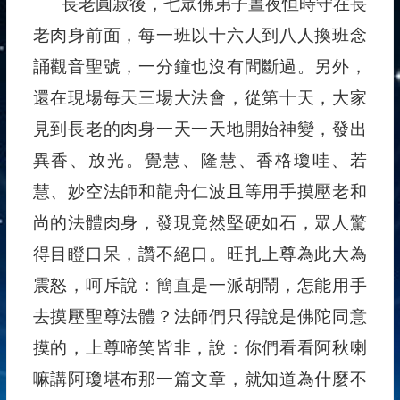
長老圓寂後，七眾佛弟子晝夜恒時守在長
老肉身前面，每一班以十六人到八人換班念
誦觀音聖號，一分鐘也沒有間斷過。另外，
還在現場每天三場大法會，從第十天，大家
見到長老的肉身一天一天地開始神變，發出
異香、放光。覺慧、隆慧、香格瓊哇、若
慧、妙空法師和龍舟仁波且等用手摸壓老和
尚的法體肉身，發現竟然堅硬如石，眾人驚
得目瞪口呆，讚不絕口。旺扎上尊為此大為
震怒，呵斥說：簡直是一派胡鬧，怎能用手
去摸壓聖尊法體？法師們只得說是佛陀同意
摸的，上尊啼笑皆非，說：你們看看阿秋喇
嘛講阿瓊堪布那一篇文章，就知道為什麼不