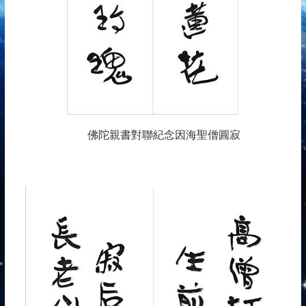
佛陀親書對聯紀念因海聖僧圓寂