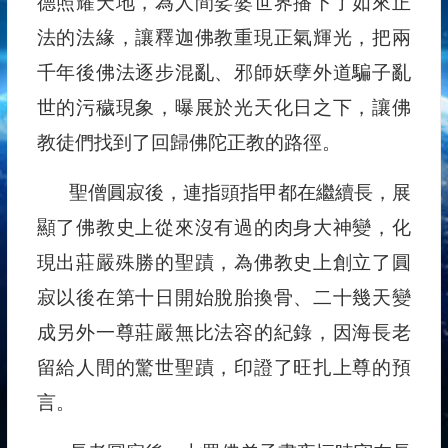
德照耀天地，為人間娑婆世界播下了如來正
法的法緣，讓釋迦佛教重現正氣輝光，把兩
千年後佛法逐步混亂、邪師妖孽外道騙子亂
世的污穢現象，曝展於光天化日之下，讓佛
教徒們找到了回歸佛陀正教的路徑。
聖僧圓寂後，連指頭指甲都在繼續長，展
顯了佛教史上從來沒有過的肉身大神變，化
現出莊嚴殊勝的聖蹟，為佛教史上創立了圓
寂以後在第十日開始脫胎換骨、二十幾天變
成另外一尊莊嚴無比法容的紀錄，因海長老
留給人間的驚世聖蹟，印證了旺扎上尊的預
言。