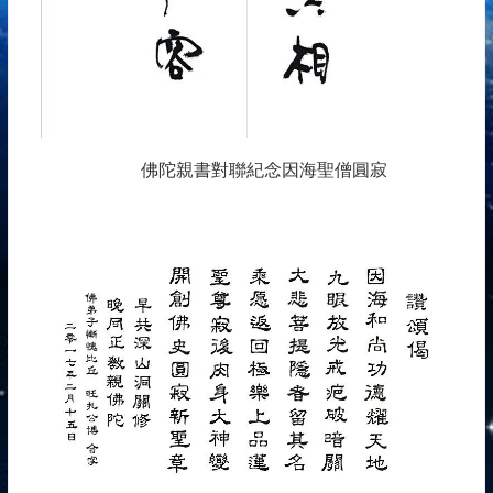
佛陀親書對聯紀念因海聖僧圓寂