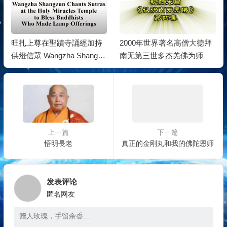
旺扎上尊在聖蹟寺誦經加持
2000年世界著名高僧大德拜
供燈信眾 Wangzha Shangzu
南无第三世多杰羌佛为师
n Chants Sutras at the Holy
Miracles Temple to Bless Bu
ddhists…….
上一篇
下一篇
悟明長老
真正的金刚丸和我的佛陀恩师
发表评论
匿名网友