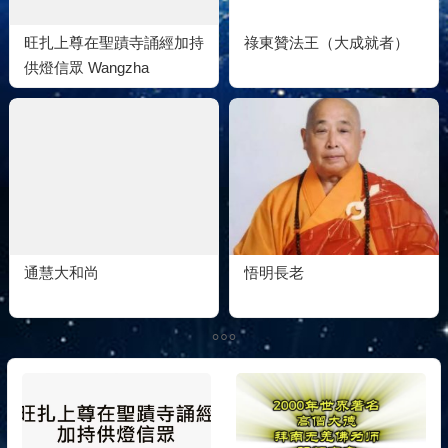
旺扎上尊在聖蹟寺誦經加持
祿東贊法王（大成就者）
供燈信眾 Wangzha
Shangzun Chants Sutras at
the Holy Miracles Temple
to Bless Buddhists…….
通慧大和尚
悟明長老