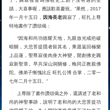
了，圓寂後會為佛教史上創下沒有過的聖
蹟，大喜事喔，應該歡喜慶祝。”果然，2017
年一月十五日，
因海長老
圓寂了，旺扎上尊
特地書作了讚頌偈：
“因海和尚功德耀天地，九眼放光戒疤破
暗關，大悲菩提隱者留其名，乘愿返回極樂
上品蓮，聖尊寂後肉身大神變，開創佛史圓
寂新聖章。早共深山洞關修，晚同正教親佛
陀。佛弟子慚愧比丘 旺扎公博 合掌，二零一
七年二月十五日。”
上尊除了書作讚頌偈之外，還講述了老和
尚的神聖事跡，說明了老和尚的大悲菩提功