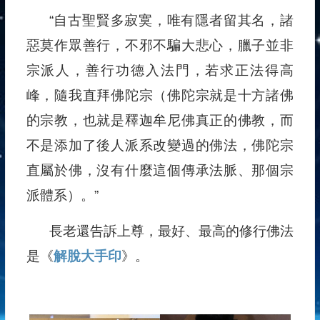
“自古聖賢多寂寞，唯有隱者留其名，諸
惡莫作眾善行，不邪不騙大悲心，臘子並非
宗派人，善行功德入法門，若求正法得高
峰，隨我直拜佛陀宗（佛陀宗就是十方諸佛
的宗教，也就是釋迦牟尼佛真正的佛教，而
不是添加了後人派系改變過的佛法，佛陀宗
直屬於佛，沒有什麼這個傳承法脈、那個宗
派體系）。”
長老還告訴上尊，最好、最高的修行佛法
是《
解脫大手印
》。