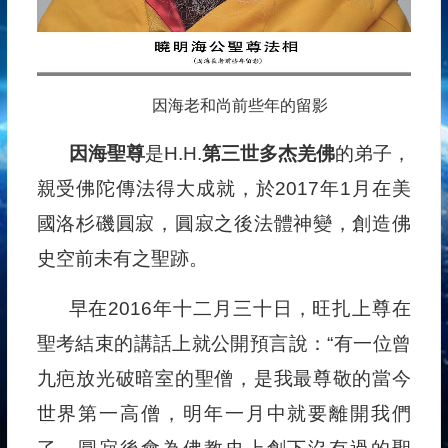
因海老和尚前些年的留影
因海聖尊
是H.H.
第三世多杰羌佛
的弟子，
親受佛陀傳法得大成就，於2017年1月在美
國洛杉磯圓寂，圓寂之後法體神變，創造佛
史空前未有之聖跡。
早在2016年十二月三十日，旺扎上尊在
聖考結束的講話上就公開預言說：“有一位曾
九疤放光破暗室的聖僧，是我最尊敬的當今
世界第一高僧，明年一月中就要離開我們