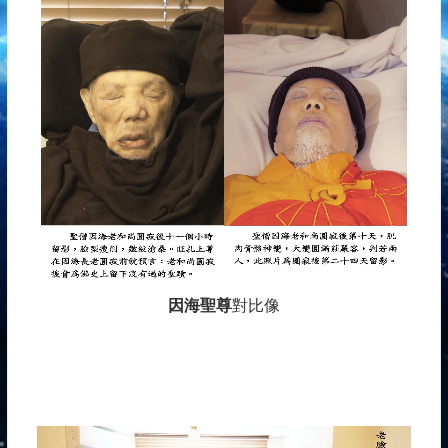
因海聖尊
對比像