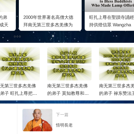
的弟
2000年世界著名高僧大德
旺扎上尊在聖蹟寺誦經
渡成天
拜南无第三世多杰羌佛为
持供燈信眾 Wangzha
师
Shangzun Chants Sutr
at the Holy Miracles
Temple to Bless
Buddhists…….
无第三世多杰羌佛
南无第三世多杰羌佛
開初教尊：祝福
弟子 莫知教尊和开
的弟子 禄东赞法王神
師南無第三世多
教尊修拙火出高温
识外用取物
佛佛壽永恆
下一篇
悟明長老