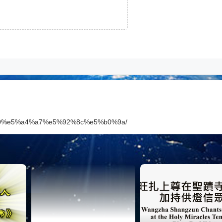
a7%80%e5%a4%a7%e5%92%8c%e5%b0%9a/