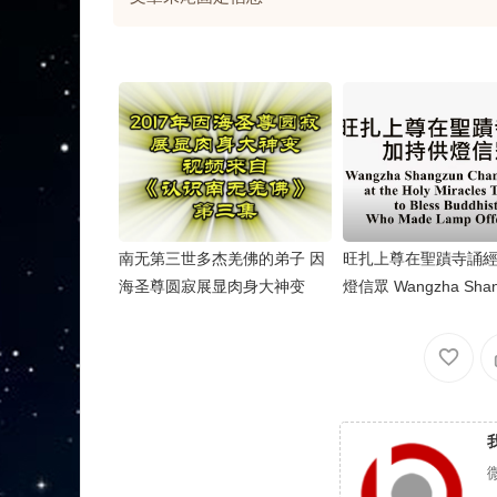
南无第三世多杰羌佛的弟子 因
旺扎上尊在聖蹟寺誦
海圣尊圆寂展显肉身大神变
燈信眾 Wangzha Shan
hants Sutras at the H
les Temple to Bless B
s…….