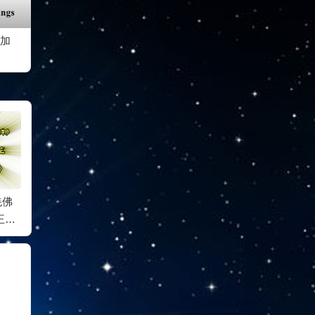
加
as
我恩
因海聖尊(大成就者）
悟明長老
通慧大
杰羌