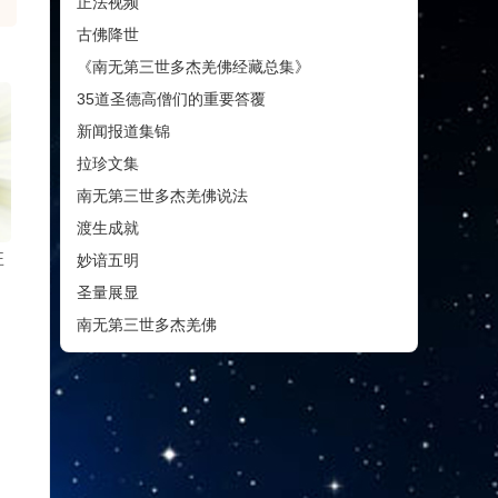
正法视频
古佛降世
《南无第三世多杰羌佛经藏总集》
35道圣德高僧们的重要答覆
新闻报道集锦
拉珍文集
南无第三世多杰羌佛说法
渡生成就
旺
妙谙五明
圣量展显
南无第三世多杰羌佛