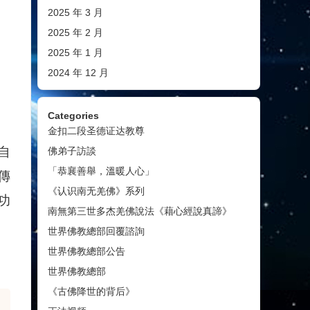
2025 年 3 月
2025 年 2 月
2025 年 1 月
2024 年 12 月
Categories
金扣二段圣德证达教尊
自
佛弟子訪談
「恭襄善舉，溫暖人心」
傳
《认识南无羌佛》系列
功
南無第三世多杰羌佛說法《藉心經說真諦》
世界佛教總部回覆諮詢
世界佛教總部公告
世界佛教總部
《古佛降世的背后》