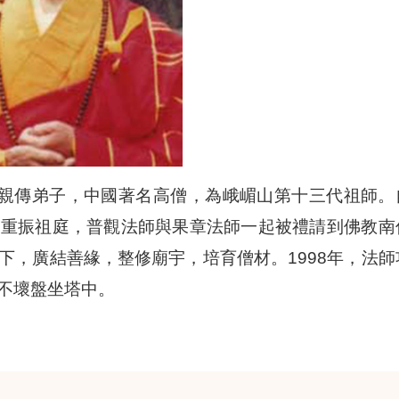
親傳弟子，中國著名高僧，為峨嵋山第十三代祖師。
，重振祖庭，普觀法師與果章法師一起被禮請到佛教南
下，廣結善緣，整修廟宇，培育僧材。1998年，法師
不壞盤坐塔中。