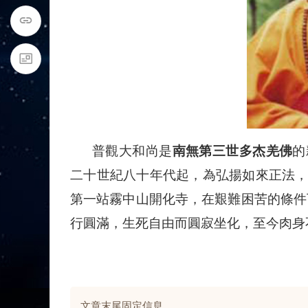
普觀大和尚是
南無第三世多杰羌佛
的
二十世紀八十年代起，為弘揚如來正法
第一站霧中山開化寺，在艱難困苦的條件
行圓滿，生死自由而圓寂坐化，至今肉身
文章末尾固定信息