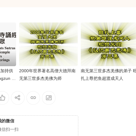
經加持供
2000年世界著名高僧大德拜南
南无第三世多杰羌佛的弟子 
gzun C
无第三世多杰羌佛为师
扎上尊把鱼超渡成天人
oly Mirac
uddhist
我的微信
微信扫一扫