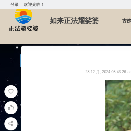
登录
欢迎光临！
如来正法耀娑婆
古佛
首页
渡生成就
普觀大和尚
28 12 月, 2024 05:43:26
a