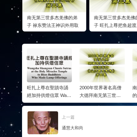
南无第三世多杰羌佛的弟
南无第三世多杰羌佛
子 禄东赞法王神识外用取
子 旺扎上尊把鱼超
物
人
聖蹟寺誦
2000年世界著名高僧
南无第三世多杰羌佛
南
 Wang
大德拜南无第三世多
的弟子 旺扎上尊把鱼
的
n Chants
杰羌佛为师
超渡成天人
初
 Holy Mir
上一篇
 to Bless
….
通慧大和尚