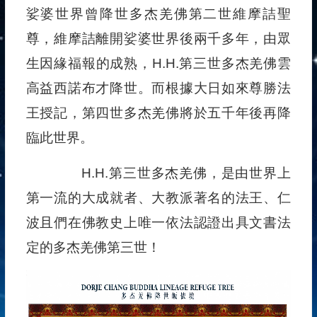
娑婆世界曾降世多杰羌佛第二世維摩詰聖
尊，維摩詰離開娑婆世界後兩千多年，由眾
生因緣福報的成熟，H.H.第三世多杰羌佛雲
高益西諾布才降世。而根據大日如來尊勝法
王授記，第四世多杰羌佛將於五千年後再降
臨此世界。
H.H.第三世多杰羌佛，是由世界上
第一流的大成就者、大教派著名的法王、仁
波且們在佛教史上唯一依法認證出具文書法
定的多杰羌佛第三世！