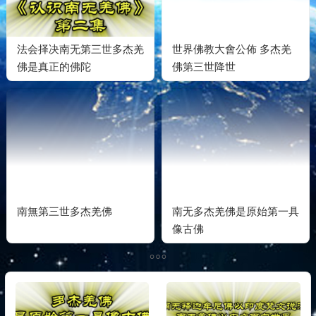
法会择决南无第三世多杰羌
世界佛教大會公佈 多杰羌
佛是真正的佛陀
佛第三世降世
南無第三世多杰羌佛
南无多杰羌佛是原始第一具
像古佛