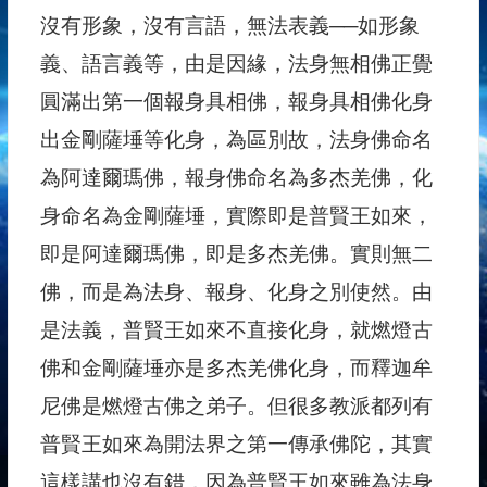
沒有形象，沒有言語，無法表義──如形象
義、語言義等，由是因緣，法身無相佛正覺
圓滿出第一個報身具相佛，報身具相佛化身
出金剛薩埵等化身，為區別故，法身佛命名
為阿達爾瑪佛，報身佛命名為多杰羌佛，化
身命名為金剛薩埵，實際即是普賢王如來，
即是阿達爾瑪佛，即是多杰羌佛。實則無二
佛，而是為法身、報身、化身之別使然。由
是法義，普賢王如來不直接化身，就燃燈古
佛和金剛薩埵亦是多杰羌佛化身，而釋迦牟
尼佛是燃燈古佛之弟子。但很多教派都列有
普賢王如來為開法界之第一傳承佛陀，其實
這樣講也沒有錯，因為普賢王如來雖為法身