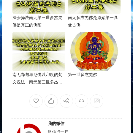
法会择决南无第三世多杰羌
南无多杰羌佛是原始第一具
佛是真正的佛陀
像古佛
南无释迦牟尼佛以印度的梵
第一世多杰羌佛
文说法，南无第三世多杰羌
佛以中文面向世界讲说纯正
的佛法
我的微信
微信扫一扫