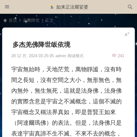
如来正法耀娑婆
首页
古佛降世
正文
多杰羌佛降世皈依境
28 12 月, 2024 03:25:05
admin
阅读模式
241
宇宙無始時，天地茫荒，萬物靜謐，沒有時
間之長短，沒有空間之大小，無形無色，無
內無外，無生無死，這就是法身佛，法身佛
的實際含意是宇宙之不滅概念，這個不滅的
宇宙概念又稱法界真如，即是普賢王如來
（阿達爾瑪佛）的表法。但是，法身佛只是
表達宇宙真諦不生不滅、不來不去的概念，