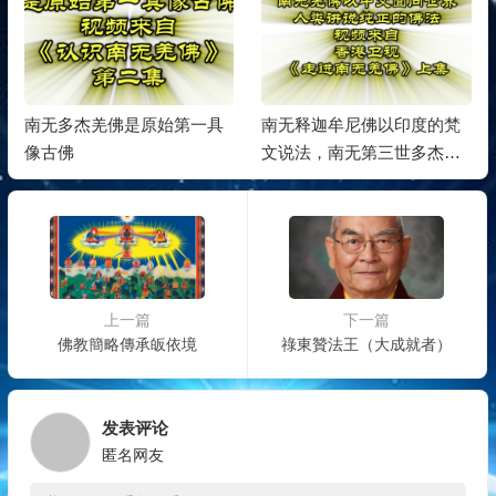
南无多杰羌佛是原始第一具
南无释迦牟尼佛以印度的梵
像古佛
文说法，南无第三世多杰羌
佛以中文面向世界讲说纯正
的佛法
上一篇
下一篇
佛教簡略傳承皈依境
祿東贊法王（大成就者）
发表评论
匿名网友