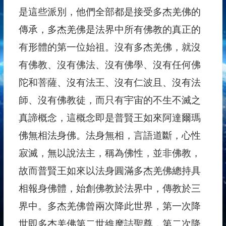
是這些派別，他們全部都是接受多杰羌佛的
傳承，多杰羌佛是法界中所有佛教的真正的
有形體的第一位始祖。沒有多杰羌佛，就沒
有佛教、沒有佛法、沒有佛學、沒有任何佛
陀和菩薩、沒有法王、沒有仁波且、沒有法
師、沒有佛教徒，而只有宇宙的不生不滅之
真諦概念，這概念即是普賢王如來阿達爾瑪
佛無相法身佛。法身無相，言語道斷，心性
寂滅，無以說法主，稱為佛性，並非佛教，
故而普賢王如來以法身圓滿多杰羌佛總持具
相報身佛體，始創佛教於法界中，傳教於三
界中。多杰羌佛曾兩次降此世界，第一次降
世即多杰羌佛第二世維摩詰聖尊，第二次降