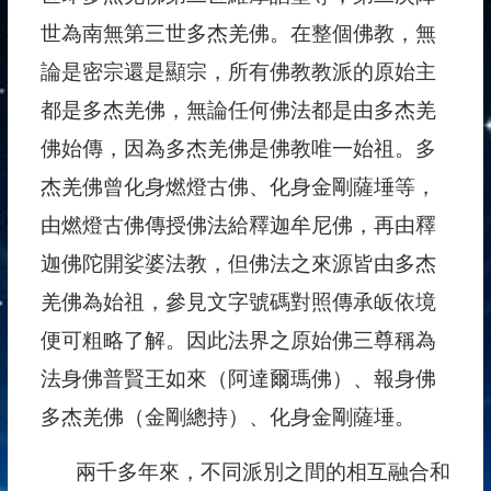
世為南無第三世多杰羌佛。在整個佛教，無
論是密宗還是顯宗，所有佛教教派的原始主
都是多杰羌佛，無論任何佛法都是由多杰羌
佛始傳，因為多杰羌佛是佛教唯一始祖。多
杰羌佛曾化身燃燈古佛、化身金剛薩埵等，
由燃燈古佛傳授佛法給釋迦牟尼佛，再由釋
迦佛陀開娑婆法教，但佛法之來源皆由多杰
羌佛為始祖，參見文字號碼對照傳承皈依境
便可粗略了解。因此法界之原始佛三尊稱為
法身佛普賢王如來（阿達爾瑪佛）、報身佛
多杰羌佛（金剛總持）、化身金剛薩埵。
兩千多年來，不同派別之間的相互融合和