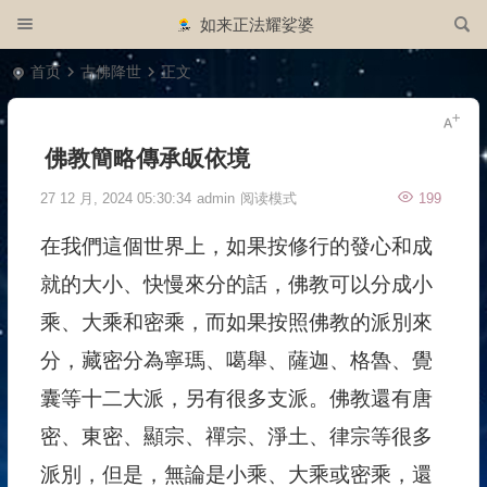
如来正法耀娑婆
首页
古佛降世
正文
佛教簡略傳承皈依境
27 12 月, 2024 05:30:34
admin
阅读模式
199
在我們這個世界上，如果按修行的發心和成
就的大小、快慢來分的話，佛教可以分成小
乘、大乘和密乘，而如果按照佛教的派別來
分，藏密分為寧瑪、噶舉、薩迦、格魯、覺
囊等十二大派，另有很多支派。佛教還有唐
密、東密、顯宗、禪宗、淨土、律宗等很多
派別，但是，無論是小乘、大乘或密乘，還