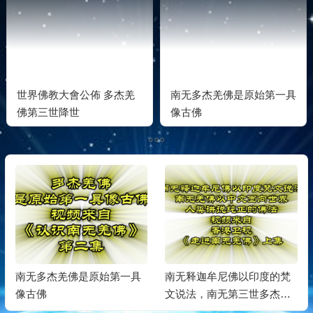
世界佛教大會公佈 多杰羌
南无多杰羌佛是原始第一具
佛第三世降世
像古佛
南无多杰羌佛是原始第一具
南无释迦牟尼佛以印度的梵
像古佛
文说法，南无第三世多杰羌
佛以中文面向世界讲说纯正