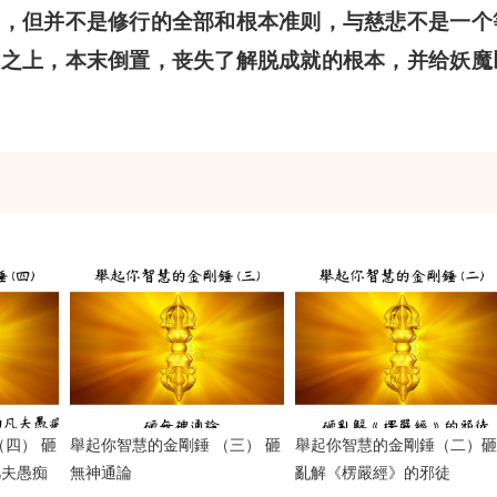
一，但并不是修行的全部和根本准则，与慈悲不是一个
悲之上，本末倒置，丧失了解脱成就的根本，并给妖魔
（四） 砸
舉起你智慧的金剛錘 （三） 砸
舉起你智慧的金剛錘（二）砸
凡夫愚痴
無神通論
亂解《楞嚴經》的邪徒