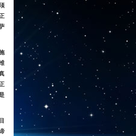
须
正
萨
施
维
真
正
是
目
谛