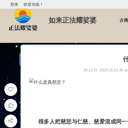
登录
欢迎光临！
如来正法耀娑婆
古佛
首页
拉珍文集
什么是真慈悲？
26 12 月, 2024 21:01:40
a
很多人把慈悲与仁慈、慈爱混成同一