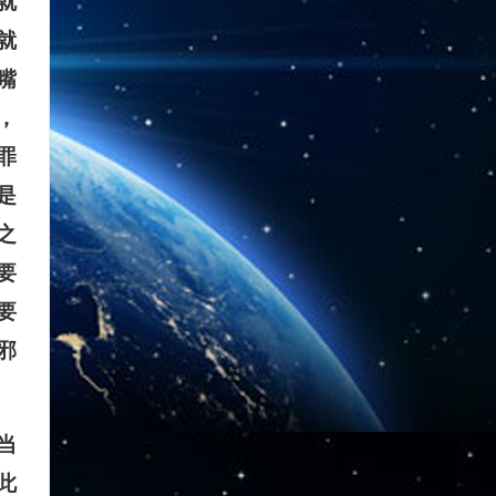
就
就
嘴
，
罪
是
之
要
要
邪
当
此