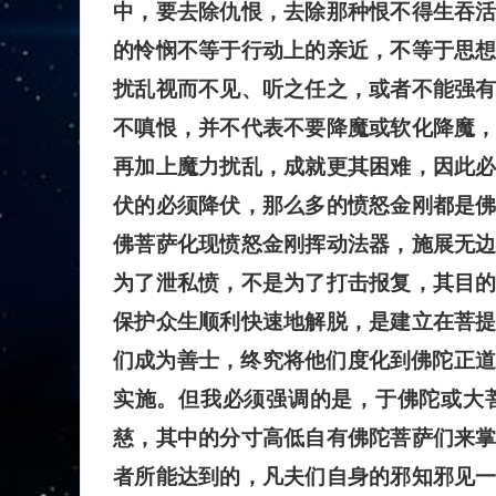
中，要去除仇恨，去除那种恨不得生吞
的怜悯不等于行动上的亲近，不等于思
扰乱视而不见、听之任之，或者不能强
不嗔恨，并不代表不要降魔或软化降魔
再加上魔力扰乱，成就更其困难，因此
伏的必须降伏，那么多的愤怒金刚都是
佛菩萨化现愤怒金刚挥动法器，施展无
为了泄私愤，不是为了打击报复，其目
保护众生顺利快速地解脱，是建立在菩
们成为善士，终究将他们度化到佛陀正道
实施。但我必须强调的是，于佛陀或大
慈，其中的分寸高低自有佛陀菩萨们来
者所能达到的，凡夫们自身的邪知邪见