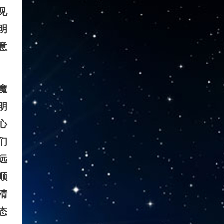
见
明
意
魔
明
心
们
远
顺
清
态