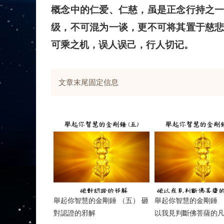
概念中的仁爱、仁慈，虽是正念行持之
级，不可混为一谈，更不可将其置于慈
可乘之机，误人误己，行人切记。
文章末尾固定信息
舉起你智慧的金剛錘 （五） 砸
舉起你智慧的金剛錘 
對認證的邪解
以我見判斷佛菩薩的