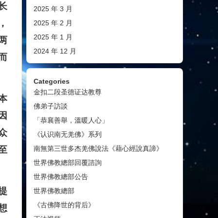
长
2025 年 3 月
，
2025 年 2 月
2025 年 1 月
两
2024 年 12 月
而
Categories
金扣二段圣德证达教尊
本
佛弟子訪談
因
「恭襄善舉，溫暖人心」
众
《认识南无羌佛》系列
南無第三世多杰羌佛說法《藉心經說真諦》
至
世界佛教總部回覆諮詢
世界佛教總部公告
提
世界佛教總部
《古佛降世的背后》
想