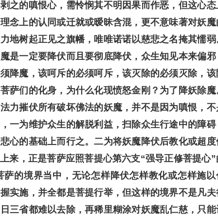
活剥之的嗔恨心，需怜悯其不明因果而作恶，但这心态
想理念上的认同或迁就或暧昧含混，更不意味著对妖魔
有力地树起正见之旗幡，唯唯诺诺以慈悲之名掩其懦弱
，魔是一定要降伏而且要彻底降伏，众生知见本来偏邪
必须降魔，该呵斥的必须呵斥，该灭除的必须灭除，该
佛菩萨们的化身，为什么化现愤怒金刚？为了降妖除魔
边法力摧伏所有破坏佛法的妖魔，并不是因为嗔恨，不
的，一为维护众生的解脱利益，扫除众生行途中的障碍
提悲心的基础上而行之。二为将妖魔降伏后教化或超度
上来，正是菩萨应照菩提心第六支“强导正修菩提心”
菩萨的境界当中，无论怎样降伏怎样教化或怎样施以
掌握实施，并全都是菩提行举，但这样的境界不是凡夫
一日三省都难以去除，再稀里糊涂对妖魔乱仁慈，只能