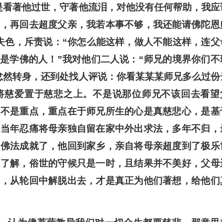
是看著他过世，守著他流泪，对他没有任何帮助，我应
了，再回去超度父亲，我若本事不够，我还能请佛陀恩
失色，斥责说：“你怎么能这样，做人不能这样，连父
是学佛的人！”我对他们二人说：“师兄的境界你们不
忿然转身，还到处找人评说：你看某某某师兄多么过份
将慈爱置于慈悲之上。不是说那位师兄不该回去看望
去不是重点，重点在于师兄所生的心是真慈悲心，是基
师当年忍痛将母亲独自留在家中外出求法，多年不归，
到佛法成就了，他回到家乡，亲自将母亲超度到了极乐
师了解，俗世的守候只是一时，且结果并不美好，父母
法，从轮回中解脱出去，才是真正为他们著想，给他们