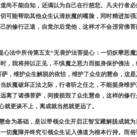
的道尚不能自知，还满以为自己在行慈悲。凡夫行者必
一切可能帮助其他众生认清妖魔的嘴脸，同时精进加强
自己的修行正道，自觉尔后觉他，这样才不会违背佛菩
提心法中所传第五支“无畏护法菩提心：一切妖孽恶魔
苦时，我将持以正见，不惧魔之恶力而挺身保护佛法，
菩萨，维护众生解脱的依怙，维护了众生的慧命，这是
，当妖魔破坏正法之际，行者听之任之，不能挺身维护
是远离了诸佛菩萨，间接损毁了众生慧命，这样的修行
心就更谈不上，离成就当然就更远了。
慧命为基础，是以带领众生开启正智宝藏解脱成就为
他一切魔障并终究引领众生证入佛道为根本行持。而俗