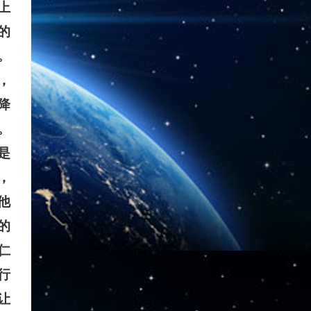
上
的
。
，
降
。
是
，
他
的
仁
行
让