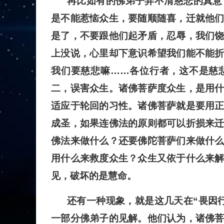
再比如有的佛弟子弄不清慈悲的真意
是不能惹恼众生，要随顺随喜，迁就他
是了，不要跟他们起矛盾，忍辱，我们
上没说，心里却下意识希望我们能不能
我们要慈悲嘛……各位行者，这不是慈
二，误害众生。诸佛菩萨度众生，是用
适应于轮回的习性。诸佛菩萨就是要用
成圣，如果连佛法的原则都可以折损来
佛法来做什么？还要佛陀菩萨们来做什
用什么来救度众生？众生又依于什么来
见，破坏的是慧命。
还有一种现象，就是这几天在“畏因
一部分佛弟子的见解。他们认为，诸佛