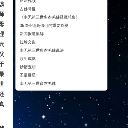
正法视频
该
古佛降世
师
《南无第三世多杰羌佛经藏总集》
母
35道圣德高僧们的重要答覆
理
新闻报道集锦
拉珍文集
云
南无第三世多杰羌佛说法
父
渡生成就
于
妙谙五明
最
圣量展显
南无第三世多杰羌佛
世
还
真