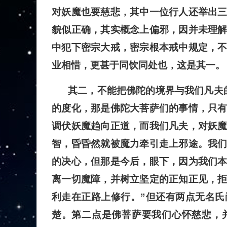
对妖魔也要慈悲，其中一位行人还举出
貌似正确，其实概念上偏邪，因并未理
中犯下密宗大戒，密宗根本戒中规定，
业相惜，更甚于同饮同处也，这是其一。
其二，不能把佛陀的境界与我们凡夫
的度化，那是佛陀大菩萨们的事情，只
调伏妖魔趋向正道，而我们凡夫，对妖
智，昏昏然就被魔力牵引走上邪途。我
的决心，但那是今后，眼下，因为我们
离一切魔障，并树立坚定的正知正见，
利走在正路上修行。”但还有两点无名
楚。第二点是佛菩萨要我们心怀慈悲，