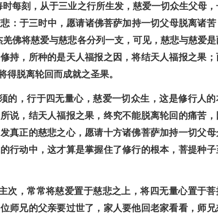
每时每刻，从于三业之行所生发，慈爱一切众生父母，
慈悲：于三时中，愿请诸佛菩萨加持一切父母脱离诸苦
杰羌佛将慈爱与慈悲各分列一支，可见，慈悲与慈爱是
业修持，所种的是天人福报之因，将结天人福报之果；
将得脱离轮回而成就之圣果。
须的，行于四无量心，慈爱一切众生，这是修行人的
上所说，结天人福报之果，终究不能脱离轮回的痛苦，
生发真正的慈悲之心，愿请十方诸佛菩萨加持一切父母
体的行动中，这才算是掌握住了修行的根本，菩提种子
主次，常常将慈爱置于慈悲之上，将四无量心置于菩
一位师兄的父亲要过世了，家人要他回老家看看，师兄