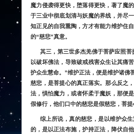
魔力侵袭得更快，堕落得更快，著了魔
于三业中彻底划清与妖魔的界线，并尽
知正见的自我熏陶，方才有能力维护住
的“慈悲”真意。
其三，第三世多杰羌佛于菩萨应照菩
以破坏佛法，导致破戒残害众生让其痛
护众生慧命。”维护正法，便是维护诸佛
慈悲，是菩提心的真正落实。那么反之
法，惧怕魔力，或者怀柔于魔妖，那便
假修行，他们口中的慈悲是假慈悲，菩提
综上所说，真的慈悲，是以维护众生
的，是以正法布施，护持正法，降伏自