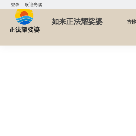
登录
欢迎光临！
如来正法耀娑婆
古佛
首页